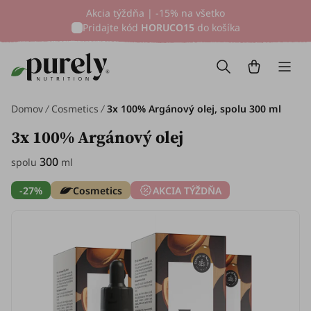
Akcia týždňa | -15% na všetko
Pridajte kód
HORUCO15
do košíka
Domov
Cosmetics
3x 100% Argánový olej, spolu 300 ml
3x 100% Argánový olej
300
spolu
ml
-27%
Cosmetics
AKCIA TÝŽDŇA