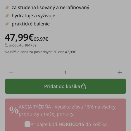
za studena lisovaný a nerafinovaný
hydratuje a vyživuje
praktické balenie
47,99€
65,97€
Č. produktu: KM789
Najnižšia cena za posledných 30 dní: 47,99€
Pridať do košíka
AKCIA TÝŽDŇA - Využite zľavu 15% na všetky
produkty z našej ponuky.
Pridajte kód
HORUCO15
do košíka