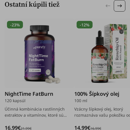
Ostatní kúpili tiež
-23%
-12%
NightTime FatBurn
100% Šípkový olej
120 kapsúl
100 ml
Účinná kombinácia rastlinných
Vzácny šípkový olej, ktorý
extraktov a vitamínov, ktoré sú
rozmaznáva vašu pokožku od
nevyhnutným spojencom na
až po päty.
16,99€
14,99€
podporu metabolizmu aj počas
21,99€
16,99€