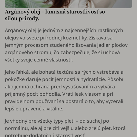
Argánový olej – luxusná starostlivosť so
silou prírody.
Argánový olej je jedným z najcennejších rastlinných
olejov vo svete prírodnej kozmetiky. Získava sa
jemným procesom studeného lisovania jadier plodov
argánového stromu, čo zabezpečuje, že si uchová
všetky svoje cenné vlastnosti.
Jeho ľahká, ale bohatá textúra sa rýchlo vstrebáva a
pokožke daruje pocit jemnosti a hydratácie. Pôsobí
ako jemná ochrana pred vysušovaním a vytvára
príjemný pocit pohodlia. Vráti lesk vlasom a pri
pravidelnom používaní sa postará o to, aby vyzerali
lepšie upravené a vitálne.
Je vhodný pre všetky typy pleti – od suchej po
normálnu, ale aj pre citlivejšiu alebo zrelú pleť, ktorá
potrebuje dodatočnú starostlivosť.