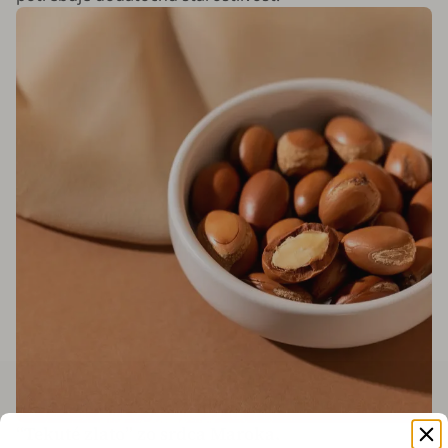
“Tekuté zlato” zo srdca Maroka.