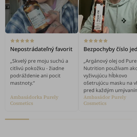
Nepostrádateľný favorit
Bezpochyby číslo je
„Skvelý pre moju suchú a
„Argánový olej od Pure
citlivú pokožku - žiadne
Nutrition používam ak
podráždenie ani pocit
vyživujúcu hĺbkovo
mastnoty.“
ošetrujúcu masku na v
pred každým umývaním
Ambasádorka Purely
Ambasádor Purely
Cosmetics
Cosmetics