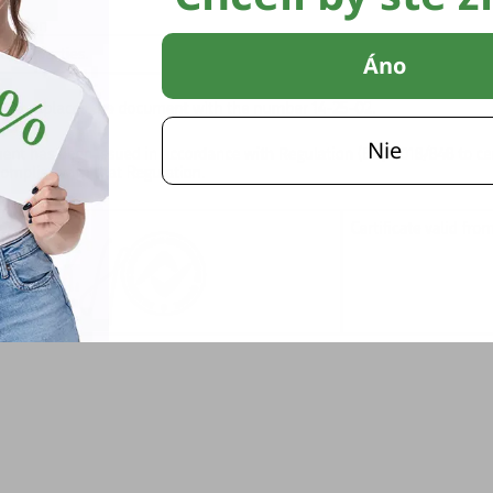
Áno
Nie