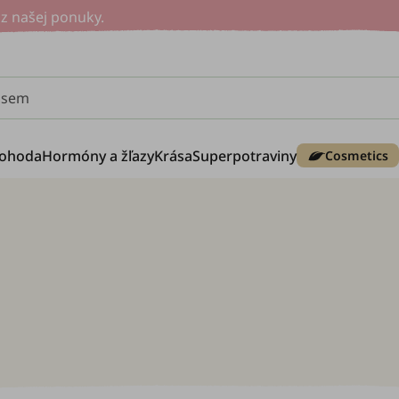
z našej ponuky.
e sem
ohoda
Hormóny a žľazy
Krása
Superpotraviny
Cosmetics