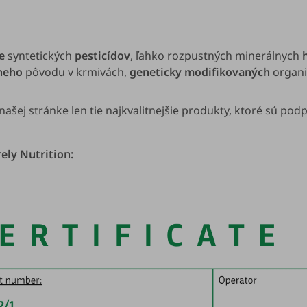
e
syntetických
pesticídov
, ľahko rozpustných minerálnych
šneho
pôvodu v krmivách,
geneticky modifikovaných
organ
našej stránke len tie najkvalitnejšie produkty, ktoré sú pod
ely Nutrition: