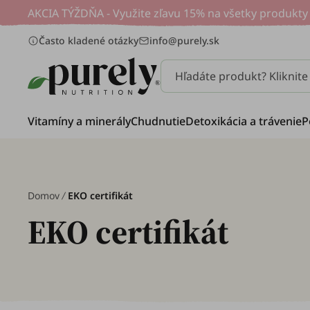
AKCIA TÝŽDŇA - Využite zľavu 15% na všetky produkty 
Často kladené otázky
info@purely.sk
Hľadáte produkt? Kliknit
Vitamíny a minerály
Chudnutie
Detoxikácia a trávenie
P
Domov
EKO certifikát
EKO certifikát