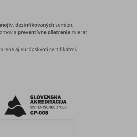
hnojív
,
dezinfikovaných
semien,
izmov a
preventívne ošetrenie
zvierat
porené aj európskymi certifikátmi.