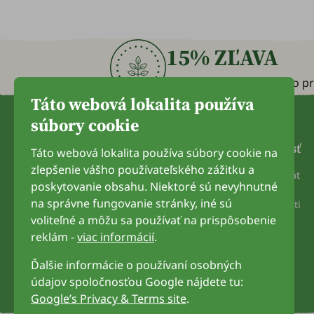
15% ZĽAVA
Zľavový kupón získate po pr
Táto webová lokalita používa
súbory cookie
Spoločnosť
Táto webová lokalita používa súbory cookie na
zlepšenie vášho používateľského zážitku a
EKO certifikát
poskytovanie obsahu. Niektoré sú nevyhnutné
Kontakt
info@purely.sk
na správne fungovanie stránky, iné sú
O spoločnosti
Pondelok až štvrtok: od 8:00 do 16:00
voliteľné a môžu sa používať na prispôsobenie
Piatok: od 8:00 do 14:00
reklám -
viac informácií
.
Ďalšie informácie o používaní osobných
údajov spoločnosťou Google nájdete tu:
Google’s Privacy & Terms site
.