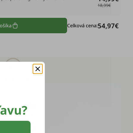
18,99€
54,97€
košíka
Celková cena:
00% prírodné
ľavu?