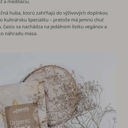
 a meditáciu.
čná huba, ktorú zahŕňajú do výživových doplnkov,
o kulinársku špecialitu – pretože má jemnú chuť
 často sa nachádza na jedálnom lístku vegánov a
ako náhradu mäsa.