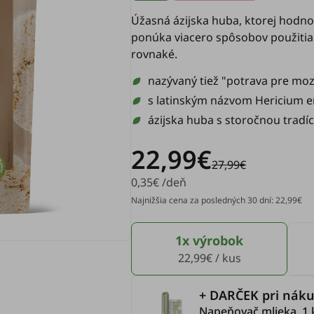
Úžasná ázijska huba, ktorej hodnot
ponúka viacero spôsobov použitia 
rovnaké.
nazývaný tiež "potrava pre mo
s latinským názvom
Hericium e
ázijska huba s storočnou tradí
22,99€
27,99€
0,35€ /deň
Najnižšia cena za posledných 30 dní: 22,99€
1x výrobok
22,99€ / kus
+ DARČEK pri náku
Napeňovač mlieka, 1 