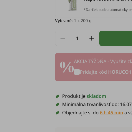
*Darček bude automaticky pr
Vybrané:
1
x 200 g
AKCIA TÝŽDŇA - Využite zľ
Pridajte kód
HORUCO1
Produkt je
skladom
Minimálna trvanlivosť do:
16.07
Objednajte si do
6 h 45 min
a v