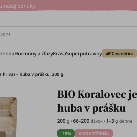
z našej ponuky.
e sem
ohoda
Hormóny a žľazy
Krása
Superpotraviny
Cosmetics
a hriva) – huba v prášku, 200 g
BIO Koralovec je
huba v prášku
200
66–200
1–3
g
dávok
g denne
-18%
AKCIA TÝŽDŇA