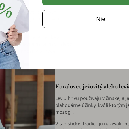
slabenom dreve listnatých
Nie
och. Nájdeme ju v miernych
stie aj v Severnej Amerike a
prebieha hlavne na pilinách alebo
nej prítomnosti v prírode.
Koralovec ježovitý alebo lev
Leviu hrivu používajú v čínskej a ja
blahodárne účinky, kvôli ktorým j
mozog".
V taoistickej tradícii ju nazývali "