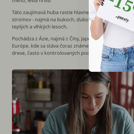
meno, levia hriva.
Táto zaujímavá huba rastie hlavne na mŕtvom alebo o
stromov - najmä na bukoch, duboch, jasenoch a javor
teplých a vlhkých lesoch.
Pochádza z Ázie, najmä z Číny, Japonska a Kórey, ale ra
Európe, kde sa stáva čoraz známejšou. Jej pestovanie 
dreve, často v kontrolovaných podmienkach kvôli vzác