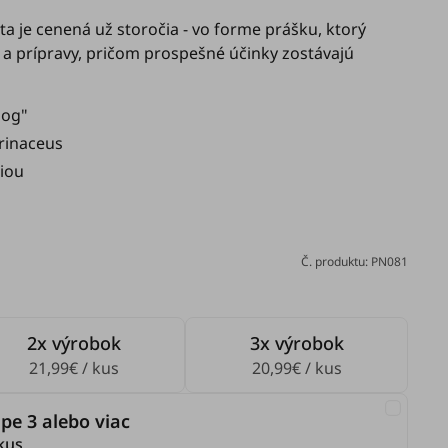
a je cenená už storočia - vo forme prášku, ktorý
a prípravy, pričom prospešné účinky zostávajú
zog"
rinaceus
ciou
Č. produktu: PN081
2x výrobok
3x výrobok
21,99€ / kus
20,99€ / kus
pe 3 alebo viac
kus