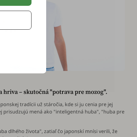
ia hriva – skutočná "potrava pre mozog".
ponskej tradícii už stáročia, kde si ju cenia pre jej
ej prisudzujú mená ako "inteligentná huba", "huba pre
huba dlhého života", zatiaľ čo japonskí mnísi verili, že