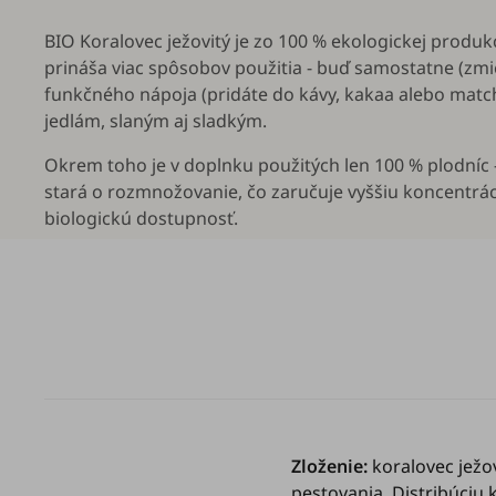
BIO Koralovec ježovitý je zo 100 % ekologickej produ
prináša viac spôsobov použitia - buď samostatne (zmi
funkčného nápoja (pridáte do kávy, kakaa alebo matc
jedlám, slaným aj sladkým.
Okrem toho je v doplnku použitých len 100 % plodníc -
stará o rozmnožovanie, čo zaručuje vyššiu koncentráci
biologickú dostupnosť.
Zloženie:
koralovec ježov
pestovania. Distribúciu