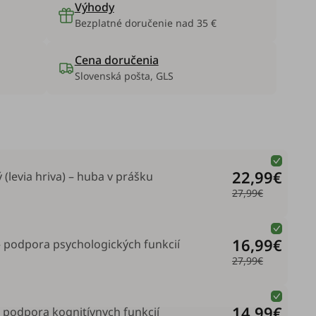
Výhody
Bezplatné doručenie nad 35 €
Cena doručenia
Slovenská pošta, GLS
22,99€
 (levia hriva) – huba v prášku
27,99€
16,99€
– podpora psychologických funkcií
27,99€
14,99€
– podpora kognitívnych funkcií