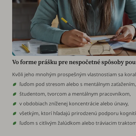
Vo forme prášku pre nespočetné spôsoby použ
Kvôli jeho mnohým prospešným vlastnostiam sa kora
ľuďom pod stresom alebo s mentálnym zaťažením,
študentom, tvorcom a mentálnym pracovníkom,
v obdobiach zníženej koncentrácie alebo únavy,
všetkým, ktorí hľadajú prirodzenú podporu kognit
ľuďom s citlivým žalúdkom alebo tráviacim traktom