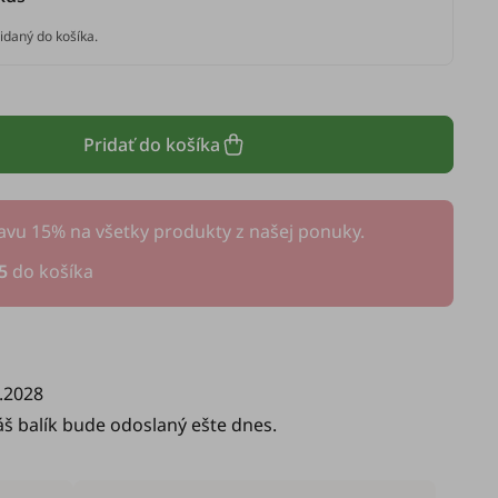
idaný do košíka.
Pridať do košíka
avu 15% na všetky produkty z našej ponuky.
5
do košíka
.2028
áš balík bude odoslaný ešte dnes.