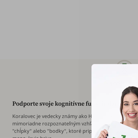
Najvyššia kval
Podporte svoje kognitívne funkcie darmi prír
Koralovec je vedecky známy ako
Hericium erinaceus
,
mimoriadne rozpoznateľným vzhľadom - namiesto klas
"chĺpky" alebo "bodky", ktoré pripomínajú leviu hrivu,