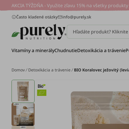
AKCIA TÝŽDŇA - Využite zľavu 15% na všetky produkty 
Často kladené otázky
info@purely.sk
Hľadáte produkt? Kliknit
Vitamíny a minerály
Chudnutie
Detoxikácia a trávenie
P
Domov
Detoxikácia a trávenie
BIO Koralovec ježovitý (levi