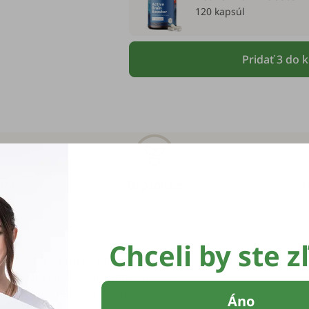
120 kapsúl
Pridať 3 do 
ita
Organické
1
ody.
Chceli by ste z
 je to jedlá a funkčná huba s
ických klobúkov má dlhé, visiace
 odkiaľ pochádza aj jej druhé
Áno