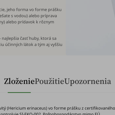
kcie, jeho forma vo forme prášku
ešate s vodou) alebo príprava
hy) alebo prídavok k rôznym
 najlepšia časť huby, ktorá sa
u účinných látok a tým aj vyššiu
Zloženie
Použitie
Upozornenia
itý (
Hericium erinaceus
) vo forme prášku z certifikovanéh
 kontroluje SI-EKO-002. Poľnohospodárstvo mimo EÚ.