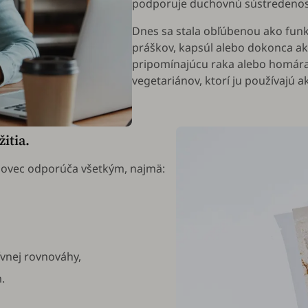
podporuje duchovnú sústredenosť
Dnes sa stala obľúbenou ako funk
práškov, kapsúl alebo dokonca ak
pripomínajúcu raka alebo homára,
vegetariánov, ktorí ju používajú 
itia.
lovec odporúča všetkým, najmä:
ívnej rovnováhy,
.