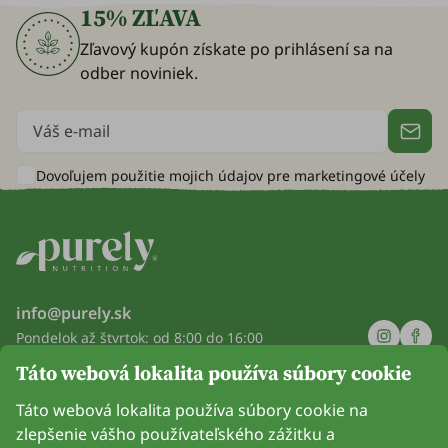
15% ZĽAVA
Zľavový kupón získate po prihlásení sa na
odber noviniek.
Dovoľujem použitie mojich údajov pre
marketingové účely
info@purely.sk
Pondelok až štvrtok: od 8:00 do 16:00
Piatok: od 8:00 do 14:00
Táto webová lokalita používa súbory cookie
Spoločnosť
Táto webová lokalita používa súbory cookie na
zlepšenie vášho používateľského zážitku a