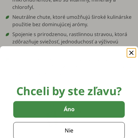
chlorofyl.
Neutrálne chute, ktoré umožňujú široké kulinárske
použitie bez dominujúcej arómy.
Spojenie s prirodzenou, rastlinnou stravou, ktorá
zdôrazňuje sviežosť, jednoduchosť a výživovú
rozmanitosť.
Všestrannosť použitia v rôznych výživových
smeroch - od rastlinných diét po funkčné potraviny
moderného jedálnička.
Chceli by ste zľavu?
Áno
Nie