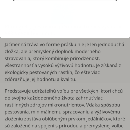
Ekologicky pestovaná jačmenná tráva s vysokou
výživovou hodnotou.
Jačmenná tráva vo forme prášku nie je len jednoduchá
zložka, ale premyslený doplnok moderného
stravovania, ktorý kombinuje prirodzenosť,
všestrannosť a vysokú výživovú hodnotu. Je získaná z
ekologicky pestovaných rastlín, čo ešte viac
zdôrazňuje jej hodnotu a kvalitu.
Predstavuje udržateľnú voľbu pre všetkých, ktorí chcú
do svojho každodenného života zahrnúť viac
rastlinných zdrojov mikronutrientov. Vďaka spôsobu
pestovania, minimálnemu spracovaniu a výživovému
zloženiu zostáva obľúbeným prvkom jedálničkov, ktoré
sú založené na spojení s prírodou a premyslenej voľbe