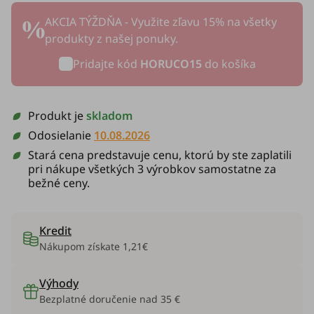
AKCIA TÝŽDŇA - Využite zľavu 15% na všetky
produkty z našej ponuky.
Pridajte kód
HORUCO15
do košíka
Produkt je
skladom
Odosielanie
10.08.2026
Stará cena predstavuje cenu, ktorú by ste zaplatili
pri nákupe všetkých 3 výrobkov samostatne za
bežné ceny.
Kredit
Nákupom získate
1,21€
Výhody
Bezplatné doručenie nad 35 €