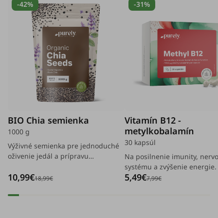
-42%
-31%
BIO Chia semienka
Vitamín B12 -
metylkobalamín
1000 g
30 kapsúl
Výživné semienka pre jednoduché
oživenie jedál a prípravu
Na posilnenie imunity, nerv
vyvážených jedál.
systému a zvýšenie energie.
10,99€
5,49€
18,99€
7,99€