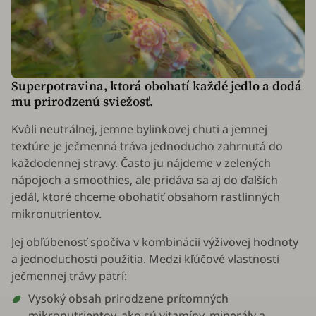
Superpotravina, ktorá obohatí každé jedlo a dodá
mu prirodzenú sviežosť.
Kvôli neutrálnej, jemne bylinkovej chuti a jemnej
textúre je ječmenná tráva jednoducho zahrnutá do
každodennej stravy. Často ju nájdeme v zelených
nápojoch a smoothies, ale pridáva sa aj do ďalších
jedál, ktoré chceme obohatiť obsahom rastlinných
mikronutrientov.
Jej obľúbenosť spočíva v kombinácii výživovej hodnoty
a jednoduchosti použitia. Medzi kľúčové vlastnosti
ječmennej trávy patrí:
Vysoký obsah prirodzene prítomných
mikronutrientov, ako sú vitamíny, minerály a