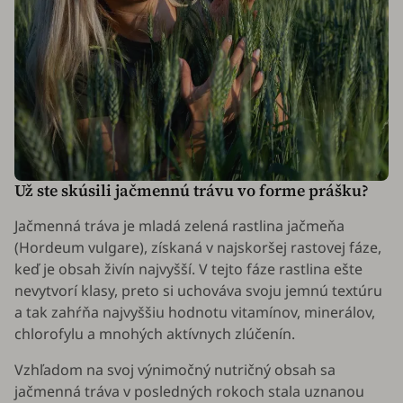
Už ste skúsili jačmennú trávu vo forme prášku?
Jačmenná tráva je mladá zelená rastlina jačmeňa
(
Hordeum vulgare
), získaná v najskoršej rastovej fáze,
keď je obsah živín najvyšší. V tejto fáze rastlina ešte
nevytvorí klasy, preto si uchováva svoju jemnú textúru
a tak zahŕňa najvyššiu hodnotu vitamínov, minerálov,
chlorofylu a mnohých aktívnych zlúčenín.
Vzhľadom na svoj výnimočný nutričný obsah sa
jačmenná tráva v posledných rokoch stala uznanou