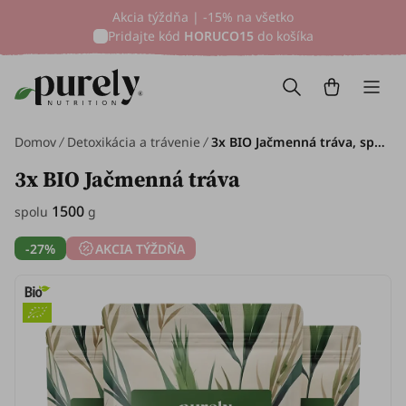
Akcia týždňa | -15% na všetko
Pridajte kód
HORUCO15
do košíka
Domov
Detoxikácia a trávenie
3x BIO Jačmenná tráva, spolu 1500 g
3x BIO Jačmenná tráva
1500
spolu
g
-27%
AKCIA TÝŽDŇA