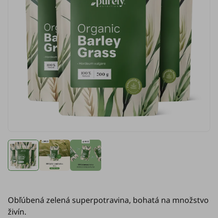
Obľúbená zelená superpotravina, bohatá na množstvo
živín.