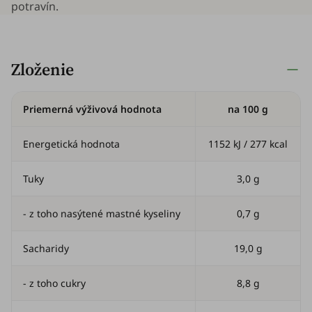
potravín.
Zloženie
Priemerná výživová hodnota
na 100 g
Energetická hodnota
1152 kJ / 277 kcal
Tuky
3,0 g
- z toho nasýtené mastné kyseliny
0,7 g
Sacharidy
19,0 g
- z toho cukry
8,8 g