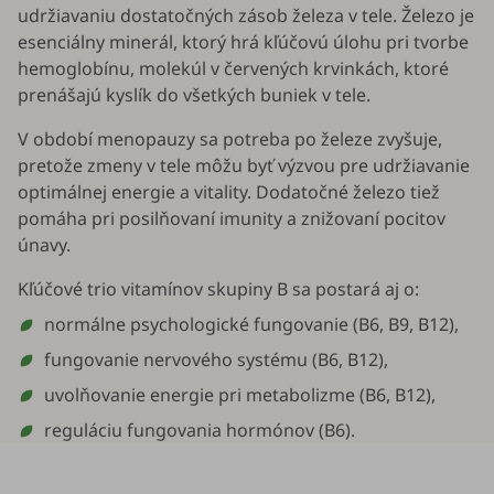
udržiavaniu dostatočných zásob železa v tele. Železo je
esenciálny minerál, ktorý hrá kľúčovú úlohu pri tvorbe
hemoglobínu, molekúl v červených krvinkách, ktoré
prenášajú kyslík do všetkých buniek v tele.
V období menopauzy sa potreba po železe zvyšuje,
pretože zmeny v tele môžu byť výzvou pre udržiavanie
optimálnej energie a vitality. Dodatočné železo tiež
pomáha pri posilňovaní imunity a znižovaní pocitov
únavy.
Kľúčové trio vitamínov skupiny B sa postará aj o:
normálne psychologické fungovanie (B6, B9, B12),
fungovanie nervového systému (B6, B12),
uvolňovanie energie pri metabolizme (B6, B12),
reguláciu fungovania hormónov (B6).