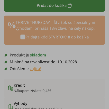
Pridať do košíka
THRIVE THURSDAY – Štvrtok so špeciálnymi
výhodami prináša 18% zľavu na celý nákup.
Pridajte kód
STVRTOK18
do košíka
Produkt je
skladom
Minimálna trvanlivosť do:
10.10.2028
Odošleme
zajtra!
Kredit
Nákupom získate
0,43€
Výhody
Bezplatné doručenie nad 35 €