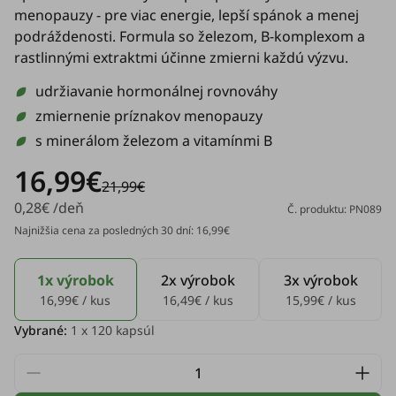
menopauzy - pre viac energie, lepší spánok a menej
podráždenosti. Formula so železom, B-komplexom a
rastlinnými extraktmi účinne zmierni každú výzvu.
udržiavanie hormonálnej rovnováhy
zmiernenie príznakov menopauzy
s minerálom železom a vitamínmi B
16,99€
21,99€
0,28€ /deň
Č. produktu: PN089
Najnižšia cena za posledných 30 dní: 16,99€
1x výrobok
2x výrobok
3x výrobok
16,99€ / kus
16,49€ / kus
15,99€ / kus
Vybrané:
1
x 120 kapsúl