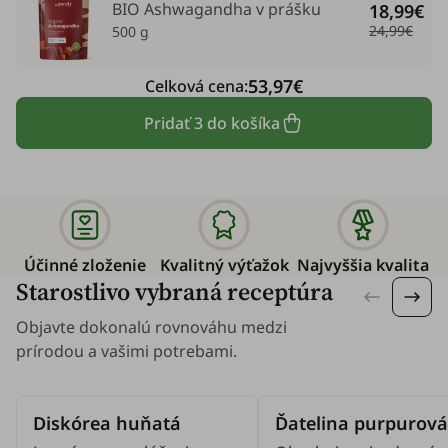
BIO Ashwagandha v prášku
18,99€
24,99€
500 g
53,97€
Celková cena:
Pridať 3 do košíka
Účinné zloženie
Kvalitný výťažok
Najvyššia kvalita
Starostlivo vybraná receptúra
Objavte dokonalú rovnováhu medzi
prírodou a vašimi potrebami.
Diskórea huňatá
Ďatelina purpurová