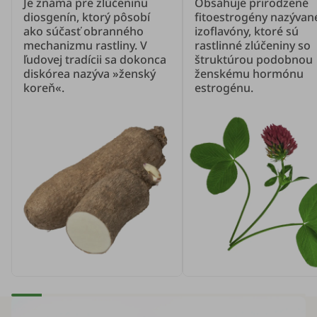
Je známa pre zlúčeninu
Obsahuje prirodzené
diosgenín, ktorý pôsobí
fitoestrogény nazývan
ako súčasť obranného
izoflavóny, ktoré sú
mechanizmu rastliny. V
rastlinné zlúčeniny so
ľudovej tradícii sa dokonca
štruktúrou podobnou
diskórea nazýva »ženský
ženskému hormónu
koreň«.
estrogénu.