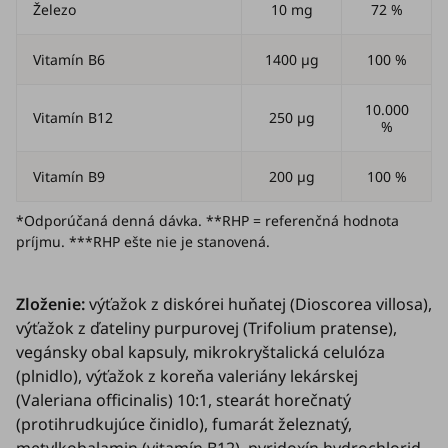
Železo
10 mg
72 %
Vitamín B6
1400 µg
100 %
10.000
Vitamín B12
250 µg
%
Vitamín B9
200 µg
100 %
*Odporúčaná denná dávka. **RHP = referenčná hodnota
príjmu. ***RHP ešte nie je stanovená.
Zloženie:
výťažok z diskórei huňatej (
Dioscorea villosa
),
výťažok z ďateliny purpurovej (
Trifolium pratense
),
vegánsky obal kapsuly, mikrokryštalická celulóza
(plnidlo), výťažok z koreňa valeriány lekárskej
(
Valeriana officinalis
) 10:1, stearát horečnatý
(protihrudkujúce činidlo), fumarát železnatý,
metylkobalamin (vitamín B12), pyridoxín hydrochlorid