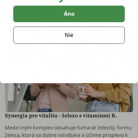
ženskému telu pri prechode do zrelšieho obdobia.
Spolu skvele fungujú, pretože jedna z nich sa
Áno
zameriava na fyziologickú podporu, druhá na
emocionálne vyváženie.
Nie
Synergia pre vitalitu - železo s vitamínmi B.
Medzi iným komplex obsahuje fumarát železitý, formu
železa, ktorá sa dobre vstrebáva a účinne prispieva k