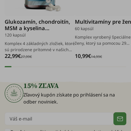
Glukozamín, chondroitín,
Multivitamíny pre že
MSM a kyselina
60 kapsúl
hyalurónová
120 kapsúl
Komplex vyrobený špeciálne
ženy, ktorý sa pomocou 29
Komplex 4 základných zložiek, ktoré
aktívnych zložiek stará o ich
sú prirodzene prítomné v našich
22,99€
10,99€
pokožku, vlasy, nechty a imu
kĺboch, chrupavkách a spojivových
27,99€
14,99€
systém, a žiaria tak zvnútra 
tkanivách, ale ktorých hladina sa
zvonku.
vekom znižuje.
15% ZĽAVA
Zľavový kupón získate po prihlásení sa na
odber noviniek.