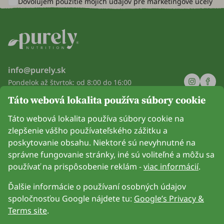
Dovoľujem použitie mojich údajov pre
marketingové účely
info@purely.sk
Pondelok až štvrtok: od 8:00 do 16:00
Piatok: od 8:00 do 14:00
Táto webová lokalita používa súbory cookie
Spoločnosť
Táto webová lokalita používa súbory cookie na
zlepšenie vášho používateľského zážitku a
Informácie
poskytovanie obsahu. Niektoré sú nevyhnutné na
správne fungovanie stránky, iné sú voliteľné a môžu sa
Pripoj sa k nám
používať na prispôsobenie reklám -
viac informácií
.
Ďalšie informácie o používaní osobných údajov
spoločnosťou Google nájdete tu:
Google’s Privacy &
Terms site
.
Možnosť platby kartou. Zaručená ochrana osobných údajov
prostredníctvom šifrovania SSL.