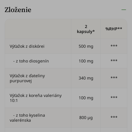
Zloženie
2
%RHP**
kapsuly*
Výťažok z diskórei
500 mg
***
- z toho diosgenín
100 mg
***
Výťažok z ďateliny
340 mg
***
purpurovej
Výťažok z koreňa valeriány
100 mg
***
10:1
- z toho kyselina
800 µg
***
valerénska