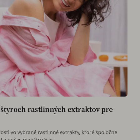
štyroch rastlinných extraktov pre
stlivo vybrané rastlinné extrakty, ktoré spoločne
ed a počas menštruácie: