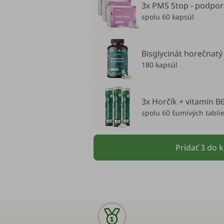
3x PMS Stop - podpor
spolu 60 kapsúl
Bisglycinát horečnatý
180 kapsúl
3x Horčík + vitamín B6
spolu 60 šumivých tablie
Pridať 3 do 