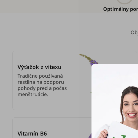
Optimálny po
Ob
Výťažok z vitexu
Tradične používaná
rastlina na podporu
pohody pred a počas
menštruácie.
Vitamín B6