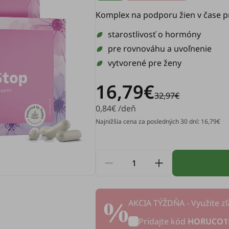
Komplex na podporu žien v čase p
starostlivosť o hormóny
pre rovnováhu a uvoľnenie
vytvorené pre ženy
16,79€
32,97€
0,84€ /deň
Najnižšia cena za posledných 30 dní: 16,79€
AKCIA TÝŽDŇA - Využite zľ
Pridajte kód
HORUCO1