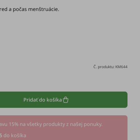
red a počas menštruácie.
Č. produktu: KM644
Pridať do košíka
avu 15% na všetky produkty z našej ponuky.
5
do košíka