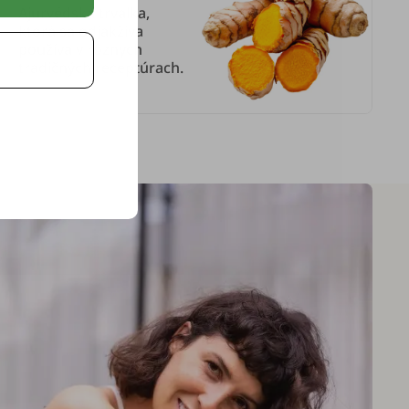
Ajurvédska trvalka,
ktorá sa odjakživa
používa v rôznych
tradičných receptúrach.