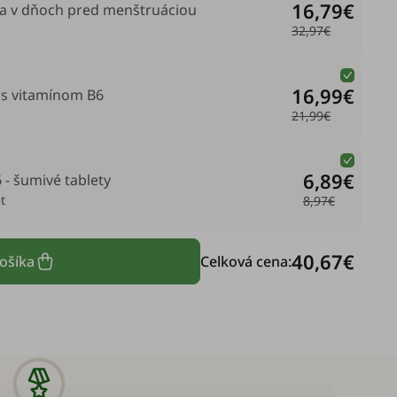
16,79€
a v dňoch pred menštruáciou
32,97€
16,99€
 s vitamínom B6
21,99€
6,89€
 - šumivé tablety
t
8,97€
40,67€
košíka
Celková cena: