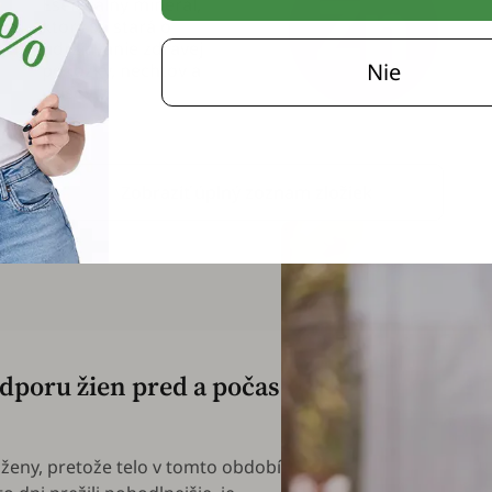
Esenciálny minerál,
ktorý sa stará o
udržiavanie zdravej
Nie
pokožky, nechtov a
vlasov.
Zobraziť úplný zoznam zložiek
dporu žien pred a počas
eny, pretože telo v tomto období