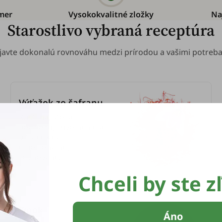
mer
Vysokokvalitné zložky
Na
Starostlivo vybraná receptúra
javte dokonalú rovnováhu medzi prírodou a vašimi potreba
Výťažok zo šafranu
Rastlina, ktorá
podporuje uvoľnenie a
prispieva k
emocionálnej
rovnováhe.
Chceli by ste z
Zinok
Áno