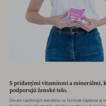
S pridanými vitamínmi a minerálmi, 
podporujú ženské telo.
Okrem rastlinných extraktov vo formule nájdeme aj ni
ktoré svojím pôsobením efektívne podporia ženské te