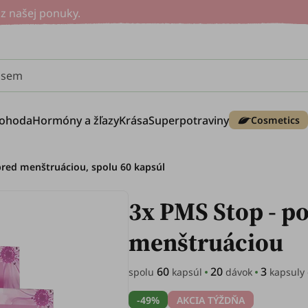
z našej ponuky.
e sem
ohoda
Hormóny a žľazy
Krása
Superpotraviny
Cosmetics
red menštruáciou, spolu 60 kapsúl
3x PMS Stop - p
menštruáciou
60
20
3
spolu
kapsúl
dávok
kapsuly
-49%
AKCIA TÝŽDŇA