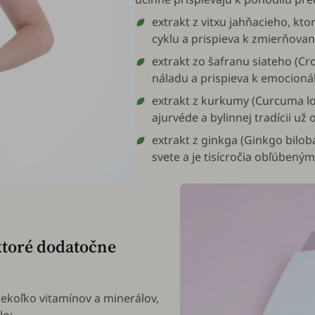
extrakt z vitxu jahňacieho, kt
cyklu a prispieva k zmierňova
extrakt zo šafranu siateho (
Cro
náladu a prispieva k emocioná
extrakt z kurkumy (
Curcuma l
ajurvéde a bylinnej tradícii už
extrakt z ginkga (
Ginkgo bilob
svete a je tisícročia obľúbený
ktoré dodatočne
ekoľko vitamínov a minerálov,
lo: