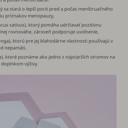
orý sa stará o lepší pocit pred a počas menštruačného
niu príznakov menopauzy,
cus sativus
), ktorý pomáha udržiavať pozitívnu
lnej rovnováhe, zároveň podporuje uvoľnenie,
onga
), ktorú pre jej blahodárne vlastnosti používajú v
 od nepamäti,
a
), ktoré poznáme ako jedno z najstarších stromov na
m doplnkom výživy.