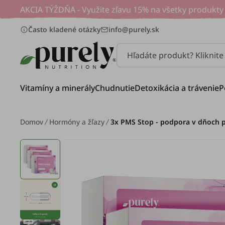
AKCIA TÝŽDŇA - Využite zľavu 15% na všetky produkty 
Často kladené otázky
info@purely.sk
Hľadáte produkt? Kliknit
Vitamíny a minerály
Chudnutie
Detoxikácia a trávenie
P
Domov
Hormóny a žľazy
3x PMS Stop - podpora v dňoch p