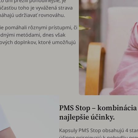
ni prežili pohodlnejšie, je
účasťou toho je vyvážená strava
omáhajú udržiavať rovnováhu.
ie pomáhali rôznymi prístupmi, či
rodnými metódami, dnes však
vových doplnkov, ktoré umožňujú
PMS Stop – kombinácia 
najlepšie účinky.
Kapsuly PMS Stop obsahujú 4 staro
účinne prispievajú k pohodliu pr