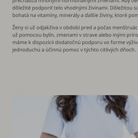
prechádza mnohými hormonálnymi zmenami. Aby tieto d
dôležité podporiť telo vhodnými živinami. Dôležitou s
bohatá na vitamíny, minerály a ďalšie živiny, ktoré p
Ženy si už odjakživa v období pred a počas menštruác
už pomocou bylín, zmenami v strave alebo inými prí
máme k dispozícii dodatočnú podporu vo forme výži
jednoduchú a účinnú pomoc v týchto citlivých dňoch.