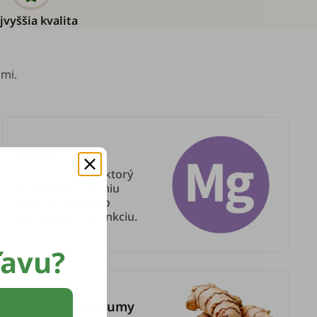
jvyššia kvalita
mi.
Horčík
Kľúčový minerál, ktorý
prispieva k zníženiu
únavy a stará sa o
psychologickú funkciu.
ľavu?
Výťažok z kurkumy