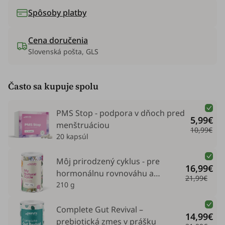
Spôsoby platby
Cena doručenia
Slovenská pošta, GLS
Často sa kupuje spolu
PMS Stop - podpora v dňoch pred
5,99€
menštruáciou
10,99€
20 kapsúl
Môj prirodzený cyklus - pre
16,99€
hormonálnu rovnováhu a
21,99€
pohodu
210 g
Complete Gut Revival –
14,99€
prebiotická zmes v prášku