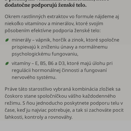
dodatočne podporujú ženské telo.
Okrem rastlinných extraktov vo formule nájdeme aj
niekoľko vitamínov a minerálov, ktoré svojím
pôsobením efektívne podporia ženské telo:
minerály – vápnik, horčík a zinok, ktoré spoločne
prispievajú k zníženiu únavy a normálnemu
psychologickému fungovaniu,
vitamíny – E, B5, B6 a D3, ktoré majú úlohu pri
regulácii hormonálnej činnosti a fungovaní
nervového systému.
Práve táto starostlivo vybraná kombinácia zložiek sa
čoskoro stane spoločníčkou vášho každodenného
režimu. S ňou jednoducho poskytnete podporu telu v
čase, keď ju najviac potrebuje, a tak si zachováte pocit
ľahkosti, kontroly a rovnováhy.