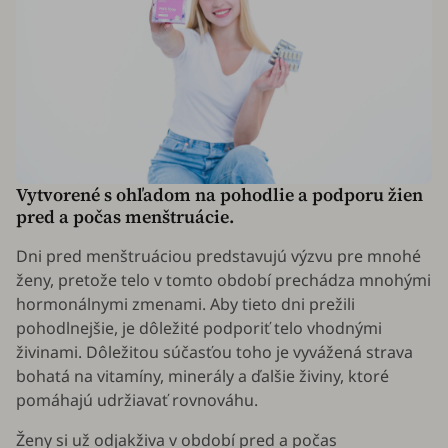
Vytvorené s ohľadom na pohodlie a podporu žien
pred a počas menštruácie.
Dni pred menštruáciou predstavujú výzvu pre mnohé
ženy, pretože telo v tomto období prechádza mnohými
hormonálnymi zmenami. Aby tieto dni prežili
pohodlnejšie, je dôležité podporiť telo vhodnými
živinami. Dôležitou súčasťou toho je vyvážená strava
bohatá na vitamíny, minerály a ďalšie živiny, ktoré
pomáhajú udržiavať rovnováhu.
Ženy si už odjakživa v období pred a počas