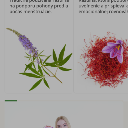
Tradične používaná rastlina
Rastlina, ktorá podpor
na podporu pohody pred a
uvoľnenie a prispieva k
počas menštruácie.
emocionálnej rovnová