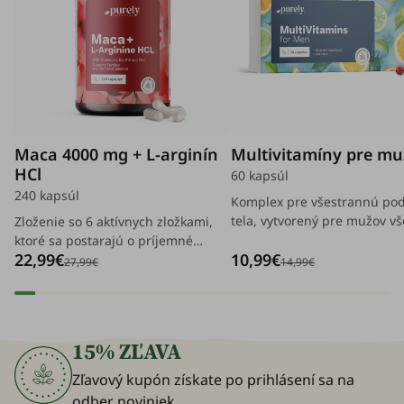
Maca 4000 mg + L-arginín
Multivitamíny pre m
HCl
60 kapsúl
240 kapsúl
Komplex pre všestrannú po
tela, vytvorený pre mužov vš
Zloženie so 6 aktívnych zložkami,
vekových kategórií.
ktoré sa postarajú o príjemné
22,99€
10,99€
chvíle vo dvojici.
27,99€
14,99€
15% ZĽAVA
Zľavový kupón získate po prihlásení sa na
odber noviniek.