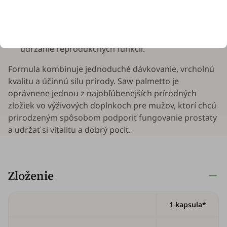
Prečo je saw palmetto správna voľba?
Podporuje fungovanie prostaty.
Odporúča sa ako zdroj tukov dôležitých pre
udržanie reprodukčných funkcií.
Formula kombinuje jednoduché dávkovanie, vrcholnú
kvalitu a účinnú silu prírody. Saw palmetto je
oprávnene jednou z najobľúbenejších prírodných
zložiek vo výživových doplnkoch pre mužov, ktorí chcú
prirodzeným spôsobom podporiť fungovanie prostaty
a udržať si vitalitu a dobrý pocit.
Zloženie
1 kapsula*