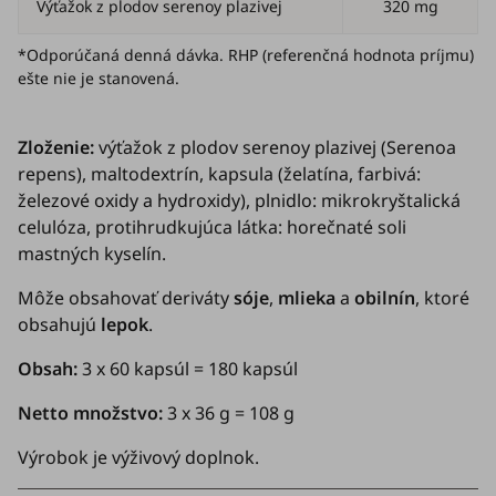
Výťažok z plodov serenoy plazivej
320 mg
*Odporúčaná denná dávka. RHP (referenčná hodnota príjmu)
ešte nie je stanovená.
Zloženie:
výťažok z plodov serenoy plazivej (
Serenoa
repens
), maltodextrín, kapsula (želatína, farbivá:
železové oxidy a hydroxidy), plnidlo: mikrokryštalická
celulóza, protihrudkujúca látka: horečnaté soli
mastných kyselín.
Môže obsahovať deriváty
sóje
,
mlieka
a
obilnín
, ktoré
obsahujú
lepok
.
Obsah:
3 x 60 kapsúl = 180 kapsúl
Netto množstvo:
3 x 36 g = 108 g
Výrobok je výživový doplnok.