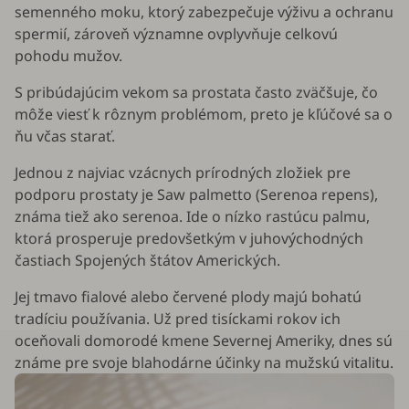
semenného moku, ktorý zabezpečuje výživu a ochranu
spermií, zároveň významne ovplyvňuje celkovú
pohodu mužov.
S pribúdajúcim vekom sa prostata často zväčšuje, čo
môže viesť k rôznym problémom, preto je kľúčové sa o
ňu včas starať.
Jednou z najviac vzácnych prírodných zložiek pre
podporu prostaty je Saw palmetto (
Serenoa repens
),
známa tiež ako serenoa. Ide o nízko rastúcu palmu,
ktorá prosperuje predovšetkým v juhovýchodných
častiach Spojených štátov Amerických.
Jej tmavo fialové alebo červené plody majú bohatú
tradíciu používania. Už pred tisíckami rokov ich
oceňovali domorodé kmene Severnej Ameriky, dnes sú
známe pre svoje blahodárne účinky na mužskú vitalitu.