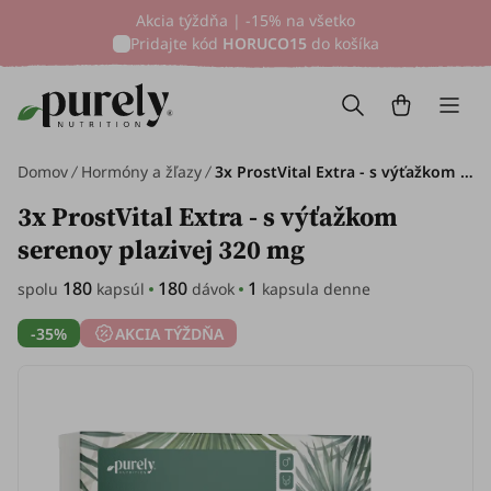
Akcia týždňa | -15% na všetko
Pridajte kód
HORUCO15
do košíka
Domov
Hormóny a žľazy
3x ProstVital Extra - s výťažkom serenoy plazivej 320 mg, spolu 180 kapsúl
3x ProstVital Extra - s výťažkom
serenoy plazivej 320 mg
180
180
1
spolu
kapsúl
dávok
kapsula denne
-35%
AKCIA TÝŽDŇA