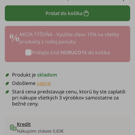
Pridať do košíka
AKCIA TÝŽDŇA - Využite zľavu 15% na všetky
produkty z našej ponuky.
Pridajte kód
HORUCO15
do košíka
Produkt je
skladom
Odošleme
zajtra!
Stará cena predstavuje cenu, ktorú by ste zaplatili
pri nákupe všetkých 3 výrobkov samostatne za
bežné ceny.
Kredit
Nákupom získate
0,83€