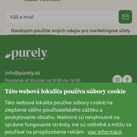
Dovoľujem použitie mojich údajov pre
marketingové účely
info@purely.sk
Pondelok až štvrtok: od 8:00 do 16:00
Piatok: od 8:00 do 14:00
Táto webová lokalita používa súbory cookie
Spoločnosť
Táto webová lokalita používa súbory cookie na
zlepšenie vášho používateľského zážitku a
Informácie
poskytovanie obsahu. Niektoré sú nevyhnutné na
správne fungovanie stránky, iné sú voliteľné a môžu sa
Pripoj sa k nám
používať na prispôsobenie reklám -
viac informácií
.