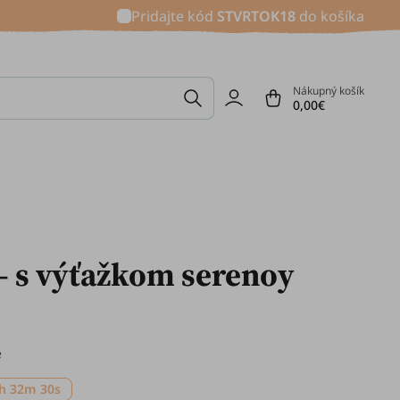
Pridajte kód
STVRTOK18
do košíka
Nákupný košík
0,00€
 - s výťažkom serenoy
e
h 32m 29s