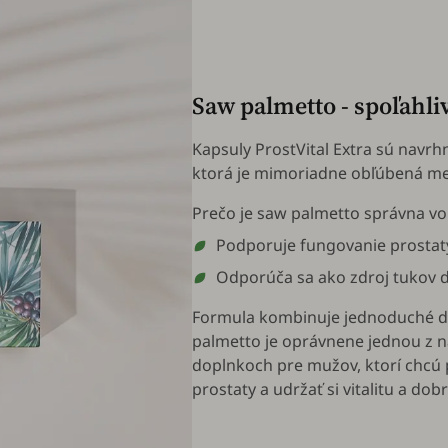
Saw palmetto - spoľahli
Kapsuly ProstVital Extra sú navrh
ktorá je mimoriadne obľúbená m
Prečo je saw palmetto správna vo
Podporuje fungovanie prostat
Odporúča sa ako zdroj tukov d
Formula kombinuje jednoduché dáv
palmetto je oprávnene jednou z n
doplnkoch pre mužov, ktorí chc
prostaty a udržať si vitalitu a dobr