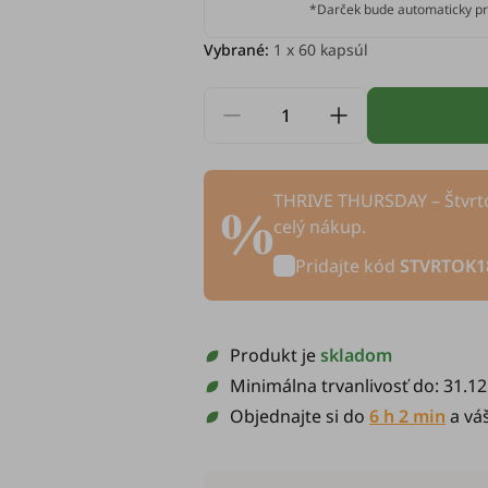
*Darček bude automaticky pr
Vybrané:
1
x 60 kapsúl
THRIVE THURSDAY – Štvrto
celý nákup.
Pridajte kód
STVRTOK1
Produkt je
skladom
Minimálna trvanlivosť do:
31.12
Objednajte si do
6 h 2 min
a vá