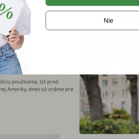
úlohou je tvorba semenného
zároveň významne ovplyvňuje
Nie
k problémom s močením a zápalom.
ládali problémy.
poru prostaty je Saw palmetto
o rastúcu palmu, ktorá prosperuje
tátov Amerických.
díciu používania. Už pred
nej Ameriky, dnes sú známe pre