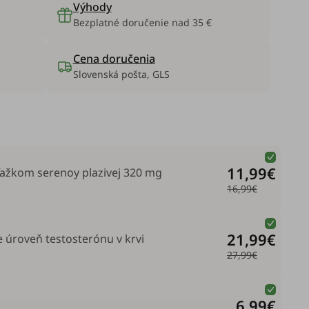
Výhody
Bezplatné doručenie nad 35 €
Cena doručenia
Slovenská pošta, GLS
11,99€
výťažkom serenoy plazivej 320 mg
16,99€
21,99€
 úroveň testosterónu v krvi
27,99€
6,99€