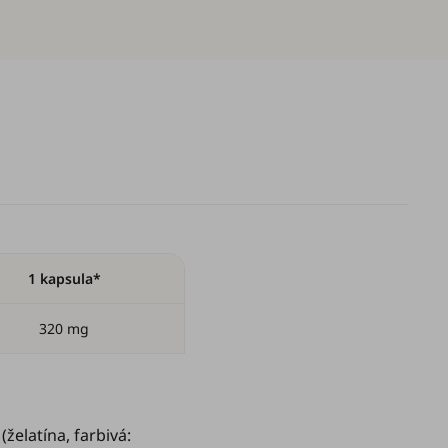
1 kapsula*
320 mg
(želatína, farbivá: