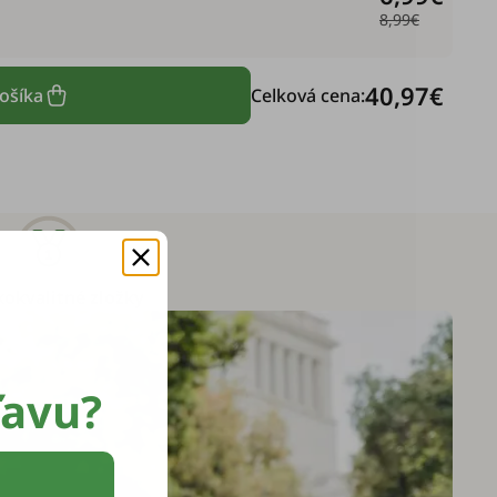
8,99€
40,97€
košíka
Celková cena:
okvalitné zložky
ľavu?