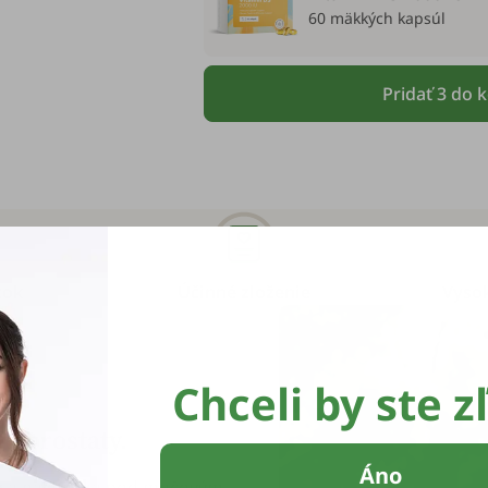
60 mäkkých kapsúl
Pridať 3 do 
žok
Účinné zloženie
Vysok
Chceli by ste z
u prostaty.
Áno
rá sa nachádza pod močovým