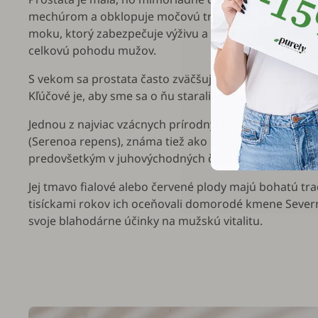
mechúrom a obklopuje močovú trubicu. Jej hlavnou 
moku, ktorý zabezpečuje výživu a ochranu spermií, 
celkovú pohodu mužov.
S vekom sa prostata často zväčšuje, čo môže viesť 
Kľúčové je, aby sme sa o ňu starali včas a tak ľahšie zv
Jednou z najviac vzácnych prírodných zložiek pre pod
(
Serenoa repens
), známa tiež ako serenoa. Ide o nízk
predovšetkým v juhovýchodných častiach Spojených š
Jej tmavo fialové alebo červené plody majú bohatú tra
tisíckami rokov ich oceňovali domorodé kmene Sever
svoje blahodárne účinky na mužskú vitalitu.