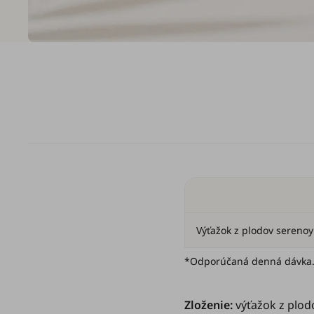
Výťažok z plodov serenoy
*Odporúčaná denná dávka. R
Zloženie:
výťažok z plodo