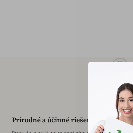
Kvalitný výťa
Prírodné a účinné riešenie pre podpor
Prostata je malá, no mimoriadne dôležitá žľaza, kto