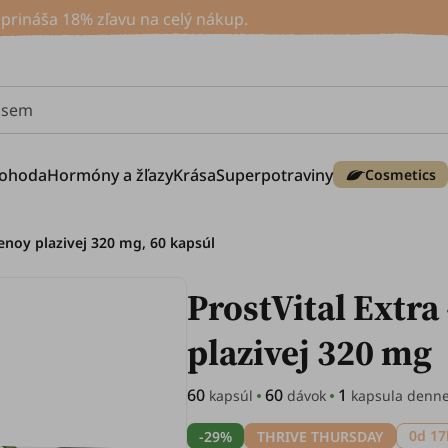
rináša 18% zľavu na celý nákup.
e sem
ohoda
Hormóny a žľazy
Krása
Superpotraviny
Cosmetics
renoy plazivej 320 mg, 60 kapsúl
ProstVital Extra
plazivej 320 mg
60
60
1
kapsúl
dávok
kapsula denn
0d 17
-29%
THRIVE THURSDAY