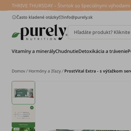
THRIVE THURSDAY – Štvrtok so špeciálnymi výhodami p
Často kladené otázky
info@purely.sk
Hľadáte produkt? Kliknit
Vitamíny a minerály
Chudnutie
Detoxikácia a trávenie
P
Domov
Hormóny a žľazy
ProstVital Extra - s výťažkom se