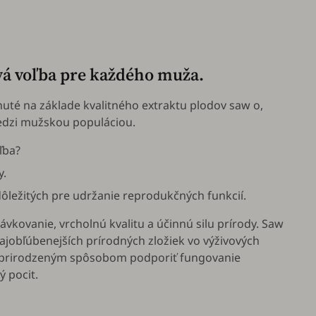
vá voľba pre každého muža.
nuté na základe kvalitného extraktu plodov saw o,
edzi mužskou populáciou.
ľba?
y.
ôležitých pre udržanie reprodukčných funkcií.
kovanie, vrcholnú kvalitu a účinnú silu prírody. Saw
ajobľúbenejších prírodných zložiek vo výživových
ú prirodzeným spôsobom podporiť fungovanie
ý pocit.