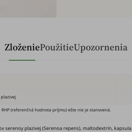
Zloženie
Použitie
Upozornenia
 plazivej
HP (referenčná hodnota príjmu) ešte nie je stanovená.
v serenoy plazivej (
Serenoa repens
), maltodextrín, kapsula 