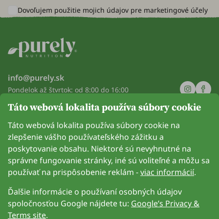
Dovoľujem použitie mojich údajov pre
marketingové účely
info@purely.sk
Pondelok až štvrtok: od 8:00 do 16:00
Piatok: od 8:00 do 14:00
Táto webová lokalita používa súbory cookie
Spoločnosť
Táto webová lokalita používa súbory cookie na
zlepšenie vášho používateľského zážitku a
Informácie
poskytovanie obsahu. Niektoré sú nevyhnutné na
správne fungovanie stránky, iné sú voliteľné a môžu sa
Pripoj sa k nám
používať na prispôsobenie reklám -
viac informácií
.
Ďalšie informácie o používaní osobných údajov
spoločnosťou Google nájdete tu:
Google’s Privacy &
Terms site
.
Možnosť platby kartou. Zaručená ochrana osobných údajov