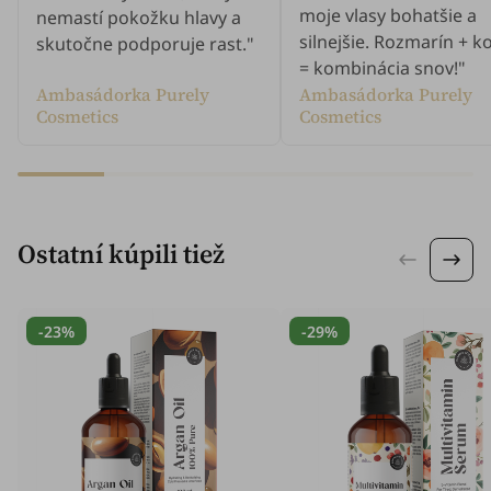
moje vlasy bohatšie a
nemastí pokožku hlavy a
silnejšie. Rozmarín + k
skutočne podporuje rast."
= kombinácia snov!"
Ambasádorka Purely
Ambasádorka Purely
Cosmetics
Cosmetics
Ostatní kúpili tiež
-23%
-29%