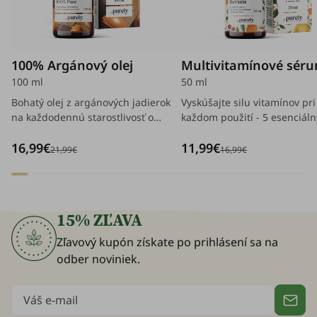
100% Argánový olej
Multivitamínové sér
100 ml
50 ml
Bohatý olej z argánových jadierok
Vyskúšajte silu vitamínov pri
na každodennú starostlivosť o
každom použití - 5 esenciál
všetky typy pleti a vlasov.
vitamínov pre kvalitnú ochr
16,99€
11,99€
pokožky.
21,99€
16,99€
15% ZĽAVA
Zľavový kupón získate po prihlásení sa na
odber noviniek.