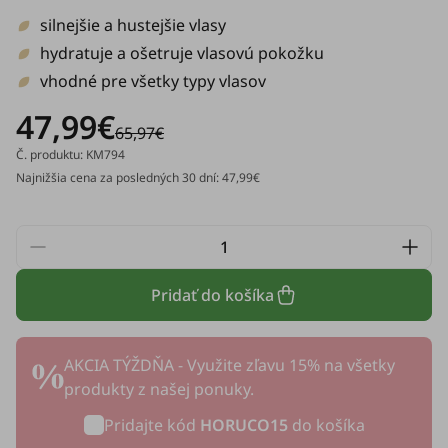
silnejšie a hustejšie vlasy
hydratuje a ošetruje vlasovú pokožku
vhodné pre všetky typy vlasov
47,99€
65,97€
Č. produktu: KM794
Najnižšia cena za posledných 30 dní: 47,99€
Pridať do košíka
AKCIA TÝŽDŇA - Využite zľavu 15% na všetky
produkty z našej ponuky.
Pridajte kód
HORUCO15
do košíka