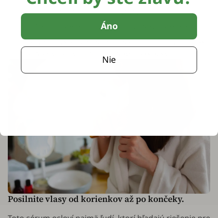
vlasovú pokožku a podporuje jej ochrannú bariéru.
Áno
Alantoín - upokojuje a vyživuje vlasovú pokožku.
Propylénglykol - zlepšuje absorpciu účinných látok
a prispieva k hydratácii vlasovej pokožky.
Nie
Posilnite vlasy od korienkov až po končeky.