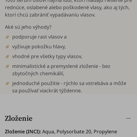
Toto sérum osloví najmä ľudí, ktorí hľadajú riešenie pre
rednúce, oslabené alebo poškodené vlasy, ako aj tých,
ktorí chcú zabrániť vypadávaniu vlasov.
Aké sú jeho výhody?
podporuje rast vlasov a
vyživuje pokožku hlavy,
vhodné pre všetky typy vlasov,
minimalistické a premyslené zloženie - bez
zbytočných chemikálií,
jednoduché použitie - rýchlo sa vstrebáva a môže
sa používať viackrát týždenne.
Zloženie
Zloženie (INCI):
Aqua, Polysorbate 20, Propylene