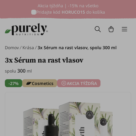
Akcia týždňa | -15% na všetko
Pridajte kód
HORUCO15
do košíka
Domov
Krása
3x Sérum na rast vlasov, spolu 300 ml
3x Sérum na rast vlasov
300
spolu
ml
-27%
Cosmetics
AKCIA TÝŽDŇA