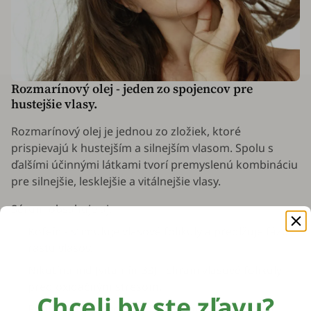
Rozmarínový olej - jeden zo spojencov pre
hustejšie vlasy.
Rozmarínový olej je jednou zo zložiek, ktoré
prispievajú k hustejším a silnejším vlasom. Spolu s
ďalšími účinnými látkami tvorí premyslenú kombináciu
pre silnejšie, lesklejšie a vitálnejšie vlasy.
Sérum obsahuje aj:
Kofeín - stimuluje vlasové folikuly a predlžuje fázu
rastu vlasov.
Nikotínamid (vitamín B3) - chráni vlasové folikuly
pred oxidačným stresom.
Chceli by ste zľavu?
Panthenol (provitamín B5) - pomáha hydratovať