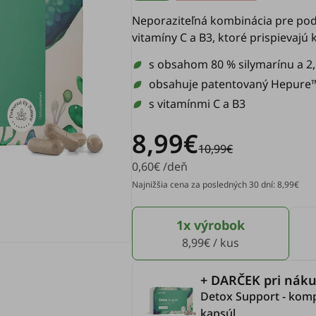
Neporaziteľná kombinácia pre podp
vitamíny C a B3, ktoré prispievajú
s obsahom 80 % silymarínu a 2,
obsahuje patentovaný Hepure
s vitamínmi C a B3
8,99€
10,99€
0,60€ /deň
Najnižšia cena za posledných 30 dní: 8,99€
1x výrobok
8,99€ / kus
+ DARČEK pri náku
Detox Support - komp
kapsúl