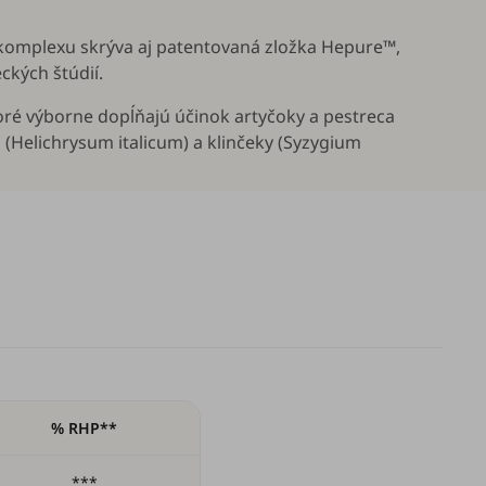
omplexu skrýva aj patentovaná zložka Hepure™,
kých štúdií.
toré výborne dopĺňajú účinok artyčoky a pestreca
 (
Helichrysum italicum
) a klinčeky (
Syzygium
% RHP**
***