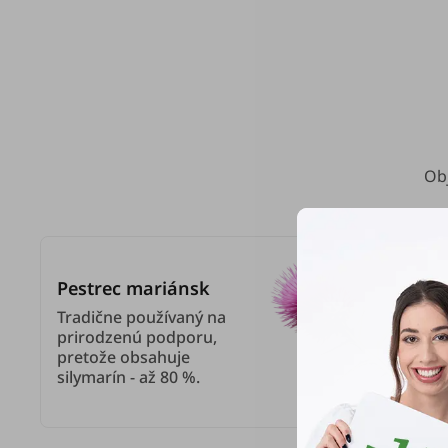
Ob
Pestrec mariánsk
Tradične používaný na
prirodzenú podporu,
pretože obsahuje
silymarín - až 80 %.