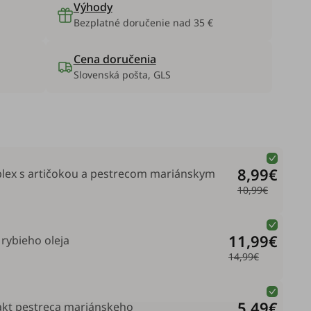
Výhody
Bezplatné doručenie nad 35 €
Cena doručenia
Slovenská pošta, GLS
8,99€
lex s artičokou a pestrecom mariánskym
10,99€
11,99€
rybieho oleja
14,99€
5,49€
rakt pestreca mariánskeho