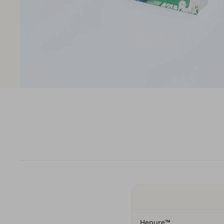
Hepure™