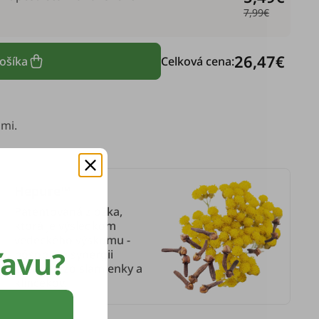
7,99€
26,47€
košíka
Celková cena:
mi.
Hepure™
Patentovaná zložka,
ktorá je výsledkom
vedeckého výskumu -
ľavu?
pôsobí na synergii
extraktu zo slamienky a
klinčekov.