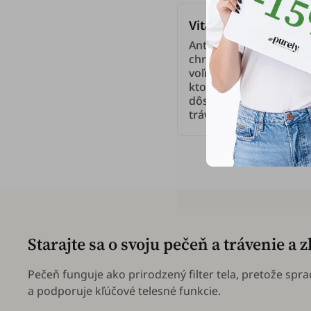
Vitamín C
Antioxidant, ktorý
chráni bunky pred
voľnými radikálmi,
ktoré môžu vzniknúť v
dôsledku nevyváženej
tráviacej sústavy.
Starajte sa o svoju pečeň a trávenie a 
Pečeň funguje ako prirodzený filter tela, pretože spr
a podporuje kľúčové telesné funkcie.