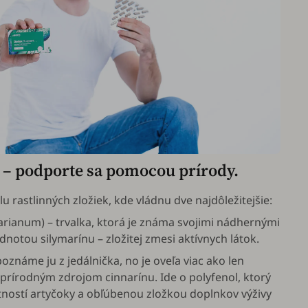
– podporte sa pomocou prírody.
 rastlinných zložiek, kde vládnu dve najdôležitejšie:
arianum
) – trvalka, ktorá je známa svojimi nádhernými
otou silymarínu – zložitej zmesi aktívnych látok.
 poznáme ju z jedálnička, no je oveľa viac ako len
e prírodným zdrojom cinnarínu. Ide o polyfenol, ktorý
tností artyčoky a obľúbenou zložkou doplnkov výživy