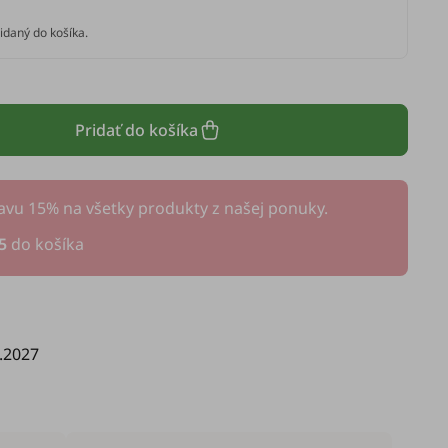
idaný do košíka.
Pridať do košíka
avu 15% na všetky produkty z našej ponuky.
5
do košíka
.2027