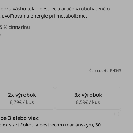
oru vášho tela - pestrec a artičoka obohatené o
 k uvoľňovaniu energie pri metabolizme.
5 % cinnarínu
™
Č. produktu: PN043
2x výrobok
3x výrobok
8,79€ / kus
8,59€ / kus
pe 3 alebo viac
lex s artičokou a pestrecom mariánskym, 30