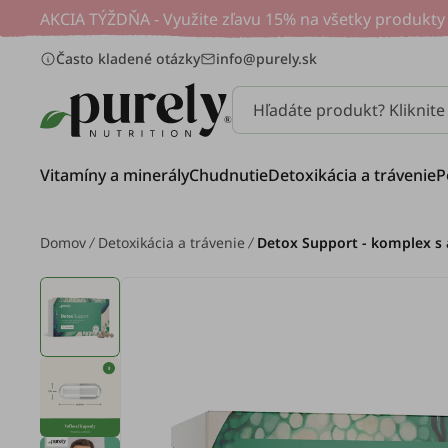
AKCIA TÝŽDŇA - Využite zľavu 15% na všetky produkty 
Často kladené otázky
info@purely.sk
Hľadáte produkt? Kliknit
Vitamíny a minerály
Chudnutie
Detoxikácia a trávenie
P
Domov
Detoxikácia a trávenie
Detox Support - komplex s