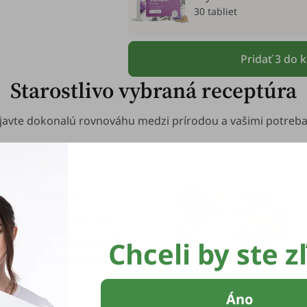
30 tabliet
Pridať 3 do 
Starostlivo vybraná receptúra
javte dokonalú rovnováhu medzi prírodou a vašimi potreba
Artyčoka
Cenená pre svoje
blahodárne účinky a
Chceli by ste z
prirodzený obsah
polyfenolu cinnarínu.
Áno