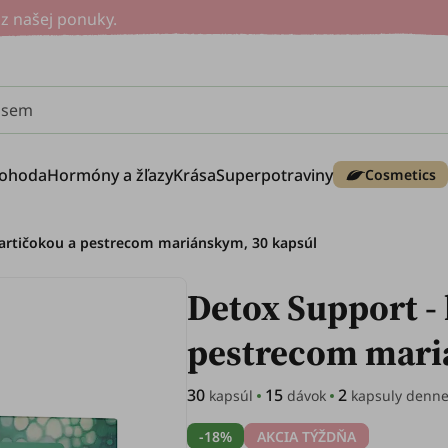
z našej ponuky.
e sem
ohoda
Hormóny a žľazy
Krása
Superpotraviny
Cosmetics
 artičokou a pestrecom mariánskym, 30 kapsúl
Detox Support -
pestrecom mar
30
15
2
kapsúl
dávok
kapsuly denn
-18%
AKCIA TÝŽDŇA