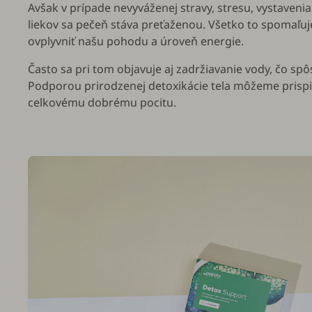
Avšak v prípade nevyváženej stravy, stresu, vystaveni
liekov sa pečeň stáva preťaženou. Všetko to spomaľuj
ovplyvniť našu pohodu a úroveň energie.
Často sa pri tom objavuje aj zadržiavanie vody, čo spô
Podporou prirodzenej detoxikácie tela môžeme prispie
celkovému dobrému pocitu.