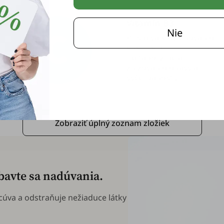
Vitamín B3
Nie
Prispeva k uvoľňovaniu
energie pri
metabolizme a
znižovaniu únavy a
vyčerpanosti.
Zobraziť úplný zoznam zložiek
zbavte sa nadúvania.
acúva a odstraňuje nežiaduce látky