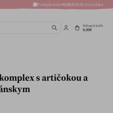
Pridajte kód
HORUCO15
do košíka
Nákupný košík
0,00€
 komplex s artičokou a
iánskym
e