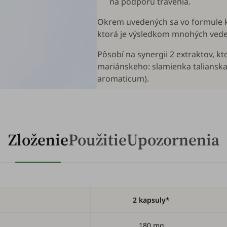
na podporu trávenia.
Okrem uvedených sa vo formule k
ktorá je výsledkom mnohých vedec
Pôsobí na synergii 2 extraktov, k
mariánskeho: slamienka talianska
aromaticum
).
Zloženie
Použitie
Upozornenia
2 kapsuly*
180 mg