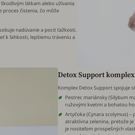
a škodlivým látkam alebo užívania
e proces čistenia, čo môže
sobuje nadúvanie a pocit ťažkosti.
ť k ľahkosti, lepšiemu tráveniu a
Detox Support komplex 
Komplex Detox Support spojuje silu
Pestrec mariánsky (
Silybum m
ružovými kvetmi a bohatou hodn
Artyčoka (
Cynara scolymus
) –
atraktívna zelenina, pretože j
je nositeľom prospešných vlas