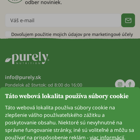
odber noviniek.
Dovoľujem použitie mojich údajov pre
marketingové účely
info@purely.sk
Pondelok až štvrtok: od 8:00 do 16:00
Piatok: od 8:00 do 14:00
Táto webová lokalita používa súbory cookie
Spoločnosť
Táto webová lokalita používa súbory cookie na
zlepšenie vášho používateľského zážitku a
Informácie
poskytovanie obsahu. Niektoré sú nevyhnutné na
správne fungovanie stránky, iné sú voliteľné a môžu sa
Pripoj sa k nám
používať na prispôsobenie reklám -
viac informácií
.