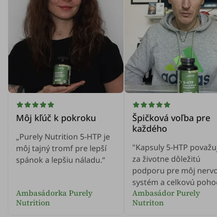
Môj kľúč k pokroku
Špičková voľba pre
každého
„Purely Nutrition 5-HTP je
"Kapsuly 5-HTP považ
môj tajný tromf pre lepší
za životne dôležitú
spánok a lepšiu náladu.“
podporu pre môj nerv
systém a celkovú poho
Ambasádorka Purely
Ambasádor Purely
Nutrition
Nutriton