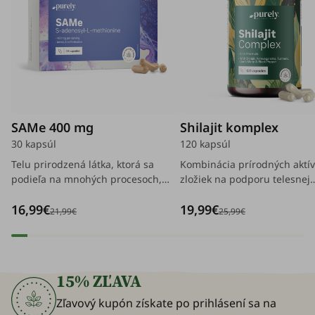
SAMe 400 mg
Shilajit komplex
30 kapsúl
120 kapsúl
Telu prirodzená látka, ktorá sa
Kombinácia prírodných aktí
podieľa na mnohých procesoch,
zložiek na podporu telesnej
ktoré sú nevyhnutné pre udržanie
rovnováhy, vitality a energie,
16,99€
19,99€
rovnováhy tela a mysle.
umožňuje ľahšie zvládanie
21,99€
25,99€
každodenných výziev.
15% ZĽAVA
Zľavový kupón získate po prihlásení sa na