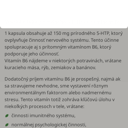
Vysoká dávka prírodného 5-HTP s vitamínom B6.
1 kapsula obsahuje až 150 mg prírodného 5-HTP, ktorý
ovplyvňuje činnosť nervového systému. Tento účinne
spolupracuje aj s prítomným vitamínom B6, ktorý
podporuje jeho účinnosť.
Vitamín B6 nájdeme v niektorých potravinách, vrátane
kuracieho mäsa, rýb, zemiakov a banánov.
Dodatočný príjem vitamínu B6 je prospešný, najmä ak
sa stravujeme nevhodne, sme vystavení rôznym
environmentálnym faktorom alebo nadmernému
stresu. Tento vitamín totiž zohráva kľúčovú úlohu v
niekoľkých procesoch v tele, vrátane:
činnosti imunitného systému,
normálnej psychologickej činnosti,