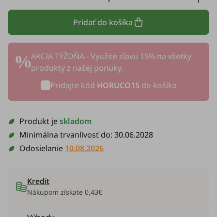
Pridať do košíka
AKCIA TÝŽDŇA - Využite zľavu 15% na všetky
produkty z našej ponuky.
Pridajte kód
HORUCO15
do košíka
Produkt je
skladom
Minimálna trvanlivosť do:
30.06.2028
Odosielanie
10.08.2026
Kredit
Nákupom získate
0,43€