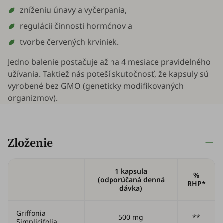
zníženiu únavy a vyčerpania,
regulácii činnosti hormónov a
tvorbe červených krviniek.
Jedno balenie postačuje až na 4 mesiace pravidelného
užívania. Taktiež nás poteší skutočnosť, že kapsuly sú
vyrobené bez GMO (geneticky modifikovaných
organizmov).
Zloženie
1 kapsula
%
(odporúčaná denná
RHP*
dávka)
Griffonia
500 mg
**
Simplicifolia