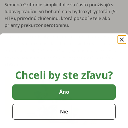
Semená
Griffonie simplicifolie
sa často používajú v
ľudovej tradícii. Sú bohaté na 5-hydroxytryptofán (5-
HTP), prírodnú zlúčeninu, ktorá pôsobí v tele ako
priamy prekurzor serotonínu.
Serotonín je dôležitý neurotransmiter, ktorý reguluje
náladu, spánok, chuť k jedlu a ďalšie telesné funkcie.
Vo väčšine tela (približne 90 %) sa nachádza v črevách,
zvyšok nájdeme v mozgu. Je nazývaný aj "hormónom
šťastia".
Chceli by ste zľavu?
Áno
Nie