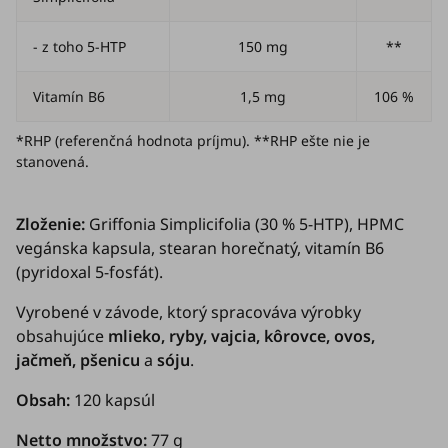
- z toho 5-HTP
150 mg
**
Vitamín B6
1,5 mg
106 %
*RHP (referenčná hodnota príjmu). **RHP ešte nie je
stanovená.
Zloženie:
Griffonia Simplicifolia
(30 % 5-HTP), HPMC
vegánska kapsula, stearan horečnatý, vitamín B6
(pyridoxal 5-fosfát).
Vyrobené v závode, ktorý spracováva výrobky
obsahujúce
mlieko, ryby, vajcia, kôrovce, ovos,
jačmeň, pšenicu
a
sóju
.
Obsah:
120 kapsúl
Netto množstvo:
77 g