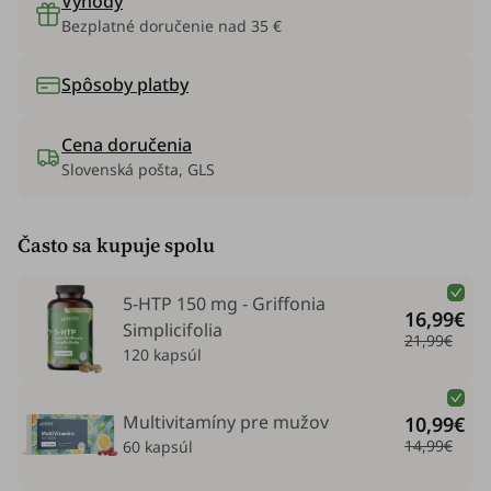
Výhody
Bezplatné doručenie nad 35 €
Spôsoby platby
Cena doručenia
Slovenská pošta, GLS
Často sa kupuje spolu
5-HTP 150 mg - Griffonia
16,99€
Simplicifolia
21,99€
120 kapsúl
Multivitamíny pre mužov
10,99€
14,99€
60 kapsúl