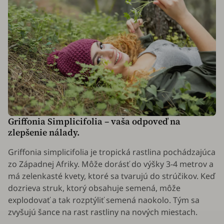
Griffonia Simplicifolia
– vaša odpoveď na
zlepšenie nálady.
Griffonia simplicifolia
je tropická rastlina pochádzajúca
zo Západnej Afriky. Môže dorásť do výšky 3-4 metrov a
má zelenkasté kvety, ktoré sa tvarujú do strúčikov. Keď
dozrieva struk, ktorý obsahuje semená, môže
explodovať a tak rozptýliť semená naokolo. Tým sa
zvyšujú šance na rast rastliny na nových miestach.