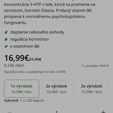
koncentrácie 5-HTP v tele, ktoré sa premenia na
serotonin, hormón šťastia. Pridaný vitamín B6
prispieva k normálnemu psychologickému
fungovaniu.
zlepšenie celkového pohody
regulácia hormónov
s vitamínom B6
16,99€
21,99€
0,14€ /deň
Č. produktu: PN019
Najnižšia cena za posledných 30 dní: 16,99€
1x výrobok
2x výrobok
3x výrobok
16,99€ / kus
16,49€ / kus
15,99€ / kus
Vybrané:
1
x 120 kapsúl