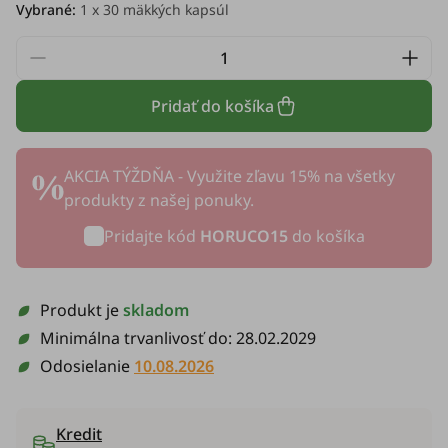
Vybrané:
1
x 30 mäkkých kapsúl
Pridať do košíka
AKCIA TÝŽDŇA - Využite zľavu 15% na všetky
produkty z našej ponuky.
Pridajte kód
HORUCO15
do košíka
Produkt je
skladom
Minimálna trvanlivosť do:
28.02.2029
Odosielanie
10.08.2026
Kredit