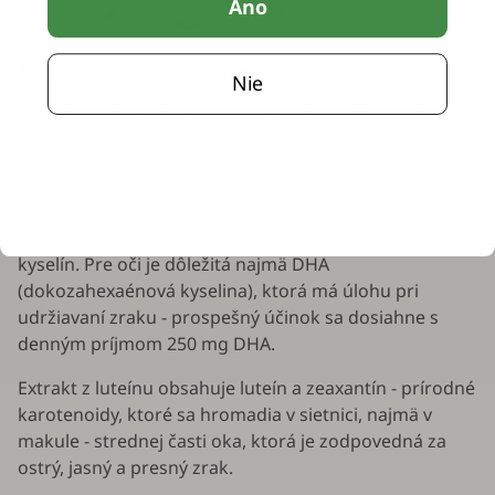
Áno
Komplex s 9 výnimočnými zložkami.
Nie
Prirodzený komplex pre oči je navrhnutý špeciálne na
podporu vášho zraku silou prírodných zložiek a
kľúčových živín. Formula kombinuje dve hlavné
prírodné zložky - rybí olej a extrakt z luteínu.
Rybí olej je bohatým zdrojom omega-3 mastných
kyselín. Pre oči je dôležitá najmä DHA
(dokozahexaénová kyselina), ktorá má úlohu pri
udržiavaní zraku - prospešný účinok sa dosiahne s
denným príjmom 250 mg DHA.
Extrakt z luteínu obsahuje luteín a zeaxantín - prírodné
karotenoidy, ktoré sa hromadia v sietnici, najmä v
makule - strednej časti oka, ktorá je zodpovedná za
ostrý, jasný a presný zrak.