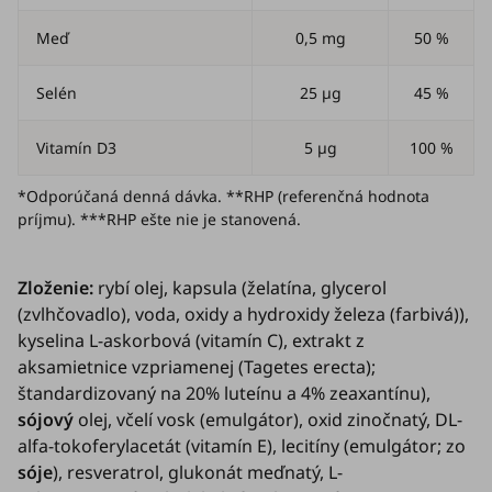
Meď
0,5 mg
50 %
Selén
25 µg
45 %
Vitamín D3
5 µg
100 %
*Odporúčaná denná dávka. **RHP (referenčná hodnota
príjmu). ***RHP ešte nie je stanovená.
Zloženie:
rybí olej, kapsula (želatína, glycerol
(zvlhčovadlo), voda, oxidy a hydroxidy železa (farbivá)),
kyselina L-askorbová (vitamín C), extrakt z
aksamietnice vzpriamenej
(Tagetes erecta)
;
štandardizovaný na 20% luteínu a 4% zeaxantínu),
sójový
olej, včelí vosk (emulgátor), oxid zinočnatý, DL-
alfa-tokoferylacetát (vitamín E), lecitíny (emulgátor; zo
sóje
), resveratrol, glukonát meďnatý, L-