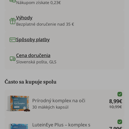
Nákupom získate
0,23€
Výhody
Bezplatné doručenie nad 35 €
Spôsoby platby
Cena doručenia
Slovenská pošta, GLS
Často sa kupuje spolu
Prírodný komplex na oči
8,99€
10,99€
30 mäkkých kapsúl
LuteinEye Plus – komplex s
7,99€