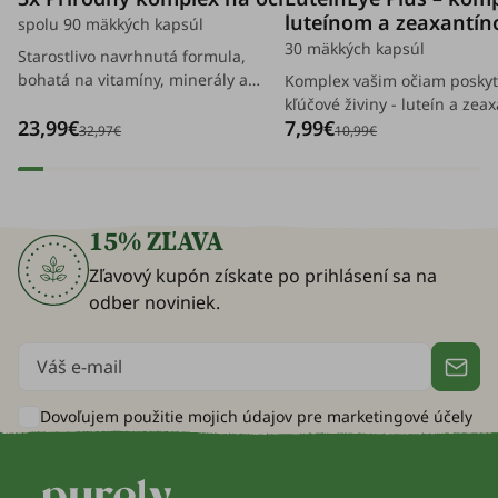
luteínom a zeaxantí
spolu 90 mäkkých kapsúl
30 mäkkých kapsúl
Starostlivo navrhnutá formula,
bohatá na vitamíny, minerály a
Komplex vašim očiam posky
ďalšie prírodné zložky, ktoré
kľúčové živiny - luteín a zeax
23,99€
7,99€
komplexne podporujú vaše oči a
Vaše oči vám budú vďačné n
32,97€
10,99€
telo.
prípade, že sú často unaven
práce na počítači.
15% ZĽAVA
Zľavový kupón získate po prihlásení sa na
odber noviniek.
Dovoľujem použitie mojich údajov pre
marketingové účely