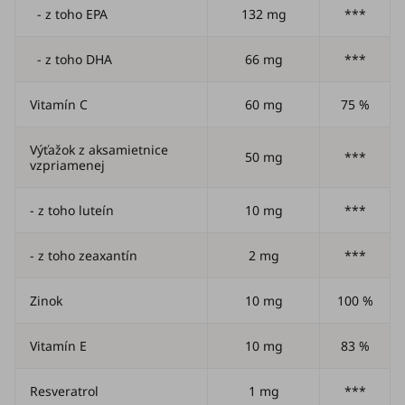
- z toho EPA
132 mg
***
- z toho DHA
66 mg
***
Vitamín C
60 mg
75 %
Výťažok z aksamietnice
50 mg
***
vzpriamenej
- z toho luteín
10 mg
***
- z toho zeaxantín
2 mg
***
Zinok
10 mg
100 %
Vitamín E
10 mg
83 %
Resveratrol
1 mg
***