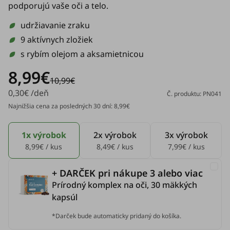
podporujú vaše oči a telo.
udržiavanie zraku
9 aktívnych zložiek
s rybím olejom a aksamietnicou
8,99€
10,99€
0,30€ /deň
Č. produktu: PN041
Najnižšia cena za posledných 30 dní: 8,99€
1x výrobok
2x výrobok
3x výrobok
8,99€ / kus
8,49€ / kus
7,99€ / kus
+ DARČEK pri nákupe 3 alebo viac
Prírodný komplex na oči, 30 mäkkých
kapsúl
*Darček bude automaticky pridaný do košíka.