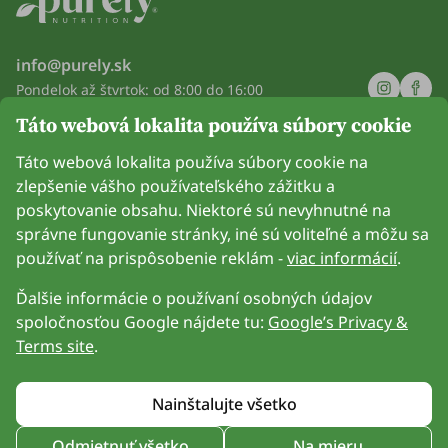
info@purely.sk
Pondelok až štvrtok: od 8:00 do 16:00
Piatok: od 8:00 do 14:00
Táto webová lokalita používa súbory cookie
Spoločnosť
Táto webová lokalita používa súbory cookie na
zlepšenie vášho používateľského zážitku a
Informácie
poskytovanie obsahu. Niektoré sú nevyhnutné na
správne fungovanie stránky, iné sú voliteľné a môžu sa
Pripoj sa k nám
používať na prispôsobenie reklám -
viac informácií
.
Ďalšie informácie o používaní osobných údajov
spoločnosťou Google nájdete tu:
Google’s Privacy &
Terms site
.
Možnosť platby kartou. Zaručená ochrana osobných údajov
prostredníctvom šifrovania SSL.
Nainštalujte všetko
Copyright © Be Healthy Group d.o.o. 2012 - 2026
Odmietnuť všetko
Na mieru