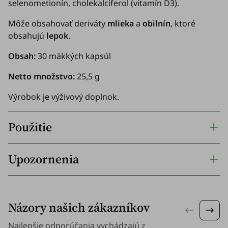
selenometionín, cholekalciferol (vitamín D3).
Môže obsahovať deriváty
mlieka
a
obilnín
, ktoré
obsahujú
lepok
.
Obsah:
30 mäkkých kapsúl
Netto množstvo:
25,5 g
Výrobok je výživový doplnok.
Použitie
Upozornenia
Názory našich zákazníkov
Najlepšie odporúčania vychádzajú z