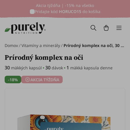
Akcia týždňa | -15% na všetko
Pridajte kód
HORUCO15
do košíka
Domov
Vitamíny a minerály
Prírodný komplex na oči, 30 mäkkých kapsúl
Prírodný komplex na oči
30
30
1
mäkkých kapsúl
dávok
mäkká kapsula denne
-18%
AKCIA TÝŽDŇA