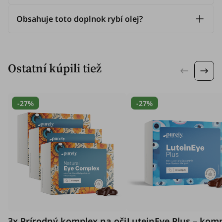
Obsahuje toto doplnok rybí olej?
Ostatní kúpili tiež
-27%
-27%
3x Prírodný komplex na oči
LuteinEye Plus – komp