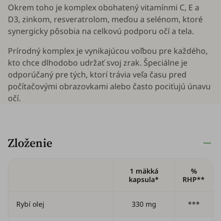
Okrem toho je komplex obohatený vitamínmi C, E a
D3, zinkom, resveratrolom, meďou a selénom, ktoré
synergicky pôsobia na celkovú podporu očí a tela.
Prírodný komplex je vynikajúcou voľbou pre každého,
kto chce dlhodobo udržať svoj zrak. Špeciálne je
odporúčaný pre tých, ktorí trávia veľa času pred
počítačovými obrazovkami alebo často pociťujú únavu
očí.
Zloženie
1 mäkká
%
kapsula*
RHP**
Rybí olej
330 mg
***