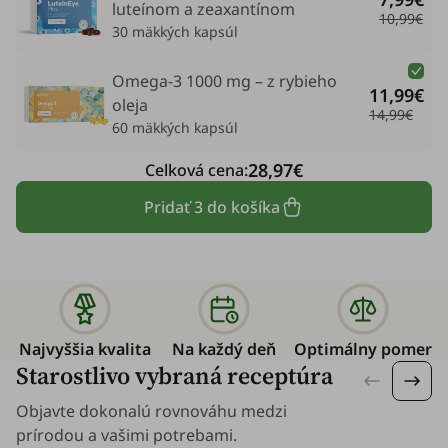
luteínom a zeaxantínom
10,99€
30 mäkkých kapsúl
Omega-3 1000 mg – z rybieho
11,99€
oleja
14,99€
60 mäkkých kapsúl
28,97€
Celková cena:
Pridať 3 do košíka
Najvyššia kvalita
Na každý deň
Optimálny pomer
Starostlivo vybraná receptúra
Objavte dokonalú rovnováhu medzi
prírodou a vašimi potrebami.