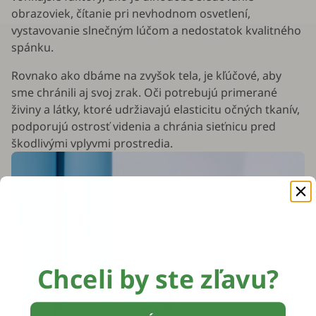
obrazoviek, čítanie pri nevhodnom osvetlení,
vystavovanie slnečným lúčom a nedostatok kvalitného
spánku.
Rovnako ako dbáme na zvyšok tela, je kľúčové, aby
sme chránili aj svoj zrak. Oči potrebujú primerané
živiny a látky, ktoré udržiavajú elasticitu očných tkanív,
podporujú ostrosť videnia a chránia sieťnicu pred
škodlivými vplyvmi prostredia.
Chceli by ste zľavu?