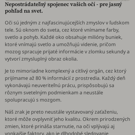
Nepostrádateľný spojenec vašich očí - pre jasný
pohľad na svet.
Oči sú jedným z najfascinujúcejších zmyslov v ľudskom
tele. Sú oknom do sveta, cez ktoré vnímame farby,
svetlo a pohyb. Každé oko obsahuje milióny buniek,
ktoré vnímajú svetlo a umožňujú videnie, pričom
mozog spracuje prijaté informácie v zlomku sekundy a
vytvorí zmysluplný obraz okolia.
Je to mimoriadne komplexný a citlivý orgán, cez ktorý
prijímame až 80 % informácií z prostredia. Každý deň
vykonávajú neuveriteľnú prácu, prispôsobujú sa
rôznym svetelným podmienkam a neustále
spolupracujú s mozgom.
Náš zrak je preto neustále vystavovaný zaťaženiu,
ktoré môže ovplyvniť jeho kvalitu. Okrem prirodzených
zmien, ktoré prináša starnutie, na oči vplývajú aj
vonkajšie faktory, ako je dlhodobé sledovanie