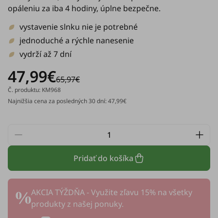
opáleniu za iba 4 hodiny, úplne bezpečne.
vystavenie slnku nie je potrebné
jednoduché a rýchle nanesenie
vydrží až 7 dní
47,99€
65,97€
Č. produktu: KM968
Najnižšia cena za posledných 30 dní: 47,99€
Pridať do košíka
AKCIA TÝŽDŇA - Využite zľavu 15% na všetky
produkty z našej ponuky.