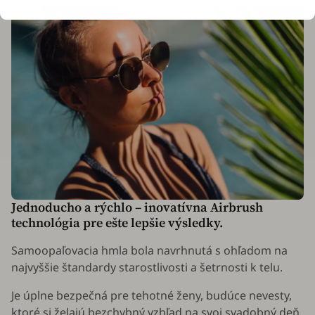
Jednoducho a rýchlo – inovatívna Airbrush
technológia pre ešte lepšie výsledky.
Samoopaľovacia hmla bola navrhnutá s ohľadom na
najvyššie štandardy starostlivosti a šetrnosti k telu.
Je úplne bezpečná pre tehotné ženy, budúce nevesty,
ktoré si želajú bezchybný vzhľad na svoj svadobný deň,