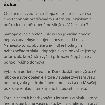
úsilím.
Chcete mať zvodné letné opálenie, ale zároveň sa
chcete vyhnúť predčasnému starnutiu, vráskam a
poškodeniu spôsobenému silným UV žiarením?
Samopaľovacia hmla Sunless Tan je vaším novým
nepostrádateľným spojencom v oblasti krásy.
Namiesto toho, aby ste trávili dlhé hodiny na
nebezpečnom slnku, doprajte svojej pokožke jemný
prípravok, ktorý vám vyčarí prirodzené opálenie v
pohodlí vášho domova.
Výberom odtieňa Medium–Dark dosiahnete výrazné,
hlboké a sýte opálenie, ktoré vizuálne zvýrazní vašu
postavu, zakryje drobné nedokonalosti a dodá vašej
pokožke vzhľad intenzívneho tropického slnka.
Toto je cesta k bezchybnému letnému vzhľadu, ktorý
neohrozuje blaho vašej pokožky, ale kladie ju na prvé