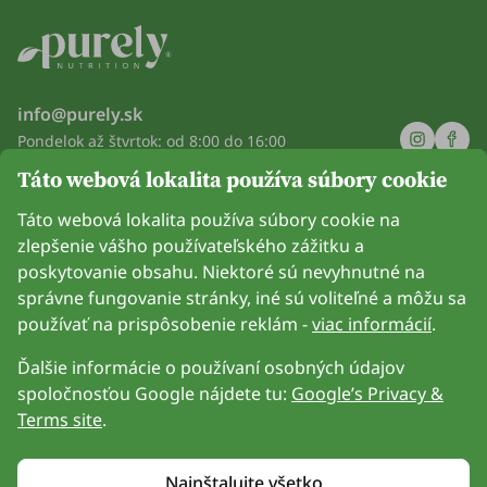
info@purely.sk
Pondelok až štvrtok: od 8:00 do 16:00
Piatok: od 8:00 do 14:00
Táto webová lokalita používa súbory cookie
Spoločnosť
Táto webová lokalita používa súbory cookie na
zlepšenie vášho používateľského zážitku a
Informácie
poskytovanie obsahu. Niektoré sú nevyhnutné na
správne fungovanie stránky, iné sú voliteľné a môžu sa
Pripoj sa k nám
používať na prispôsobenie reklám -
viac informácií
.
Ďalšie informácie o používaní osobných údajov
spoločnosťou Google nájdete tu:
Google’s Privacy &
Terms site
.
Možnosť platby kartou. Zaručená ochrana osobných údajov
prostredníctvom šifrovania SSL.
Nainštalujte všetko