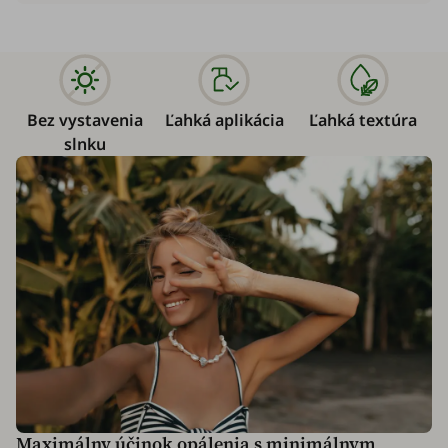
Bez vystavenia
Ľahká aplikácia
Ľahká textúra
slnku
Maximálny účinok opálenia s minimálnym