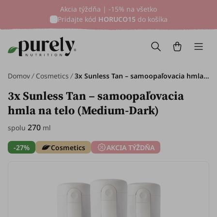
Akcia týždňa | -15% na všetko
Pridajte kód
HORUCO15
do košíka
Domov
Cosmetics
3x Sunless Tan – samoopaľovacia hmla na telo (Medium-Dark), spolu 270 ml
3x Sunless Tan – samoopaľovacia
hmla na telo (Medium-Dark)
270
spolu
ml
-27%
Cosmetics
AKCIA TÝŽDŇA