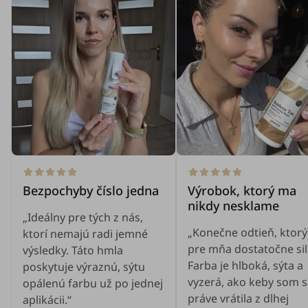
Bezpochyby číslo jedna
Výrobok, ktorý ma
nikdy nesklame
„Ideálny pre tých z nás,
„Konečne odtieň, ktorý
ktorí nemajú radi jemné
pre mňa dostatočne sil
výsledky. Táto hmla
Farba je hlboká, sýta a
poskytuje výraznú, sýtu
vyzerá, ako keby som 
opálenú farbu už po jednej
práve vrátila z dlhej
aplikácii.“