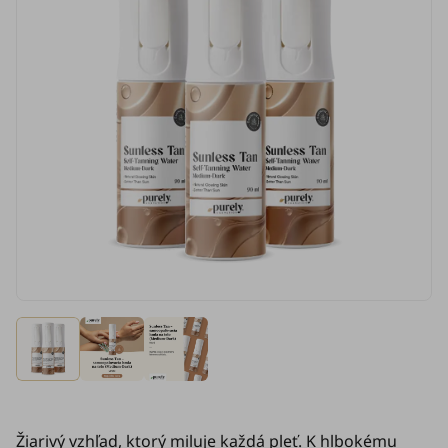
Žiarivý vzhľad, ktorý miluje každá pleť. K hlbokému