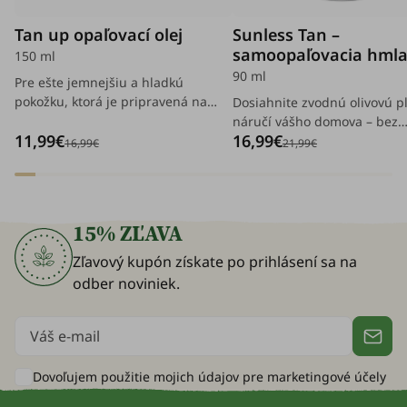
Tan up opaľovací olej
Sunless Tan –
samoopaľovacia hmla
150 ml
telo (Light–Medium)
90 ml
Pre ešte jemnejšiu a hladkú
pokožku, ktorá je pripravená na
Dosiahnite zvodnú olivovú pl
prirodzený opálený vzhľad po
náručí vášho domova – bez
11,99€
16,99€
každom opaľovaní.
opaľovania a návštev solária
16,99€
21,99€
15% ZĽAVA
Zľavový kupón získate po prihlásení sa na
odber noviniek.
Dovoľujem použitie mojich údajov pre
marketingové účely