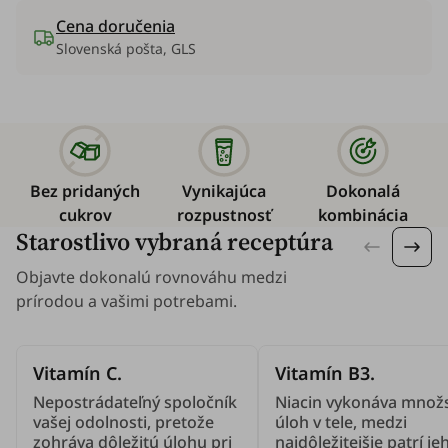
Cena doručenia
Slovenská pošta, GLS
Bez pridaných
Vynikajúca
Dokonalá
cukrov
rozpustnosť
kombinácia
Starostlivo vybraná receptúra
Objavte dokonalú rovnováhu medzi
prírodou a vašimi potrebami.
Vitamín C.
Vitamín B3.
Nepostrádateľný spoločník
Niacin vykonáva množ
vašej odolnosti, pretože
úloh v tele, medzi
zohráva dôležitú úlohu pri
najdôležitejšie patrí je