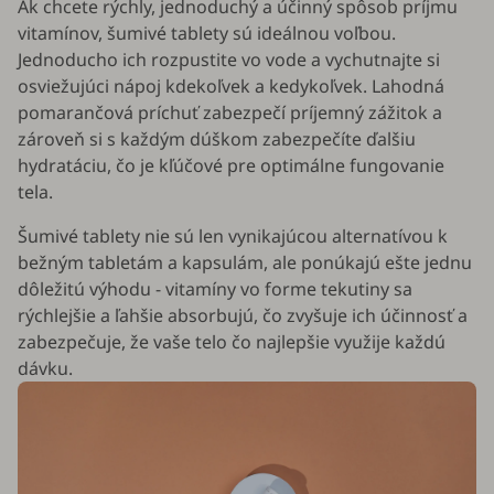
Ak chcete rýchly, jednoduchý a účinný spôsob príjmu
vitamínov, šumivé tablety sú ideálnou voľbou.
Jednoducho ich rozpustite vo vode a vychutnajte si
osviežujúci nápoj kdekoľvek a kedykoľvek. Lahodná
pomarančová príchuť zabezpečí príjemný zážitok a
zároveň si s každým dúškom zabezpečíte ďalšiu
hydratáciu, čo je kľúčové pre optimálne fungovanie
tela.
Šumivé tablety nie sú len vynikajúcou alternatívou k
bežným tabletám a kapsulám, ale ponúkajú ešte jednu
dôležitú výhodu - vitamíny vo forme tekutiny sa
rýchlejšie a ľahšie absorbujú, čo zvyšuje ich účinnosť a
zabezpečuje, že vaše telo čo najlepšie využije každú
dávku.