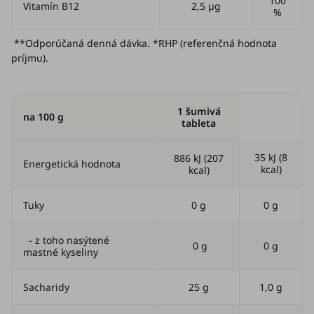
100
Vitamín B12
2,5 µg
%
**Odporúčaná denná dávka. *RHP (referenčná hodnota
príjmu).
1 šumivá
na 100 g
tableta
35 kJ (8
886 kJ (207
Energetická hodnota
kcal)
kcal)
Tuky
0 g
0 g
- z toho nasýtené
0 g
0 g
mastné kyseliny
Sacharidy
25 g
1,0 g