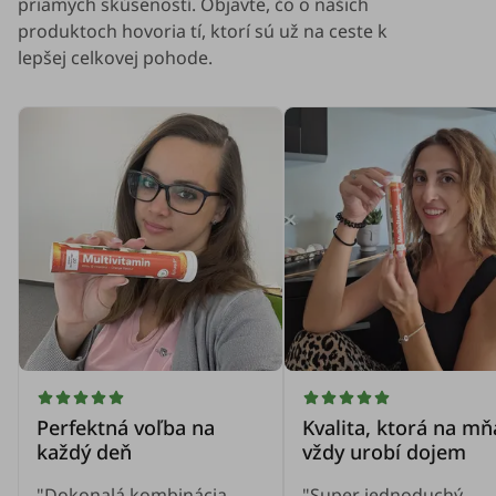
priamych skúseností. Objavte, čo o našich
produktoch hovoria tí, ktorí sú už na ceste k
lepšej celkovej pohode.
Perfektná voľba na
Kvalita, ktorá na mň
každý deň
vždy urobí dojem
"Dokonalá kombinácia
"Super jednoduchý