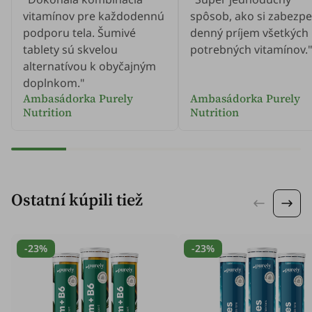
vitamínov pre každodennú
spôsob, ako si zabezpe
podporu tela. Šumivé
denný príjem všetkých
tablety sú skvelou
potrebných vitamínov.
alternatívou k obyčajným
doplnkom."
Ambasádorka Purely
Ambasádorka Purely
Nutrition
Nutrition
Ostatní kúpili tiež
-23%
-23%