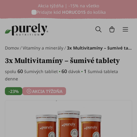
Akcia týždňa | -15% na všetko
Pridajte kód
HORUCO15
do košíka
Domov
Vitamíny a minerály
3x Multivitamíny – šumivé tablety, spolu 60 šumivých tabliet
3x Multivitamíny – šumivé tablety
60
60
1
spolu
šumivých tabliet
dávok
šumivá tableta
denne
-23%
AKCIA TÝŽDŇA