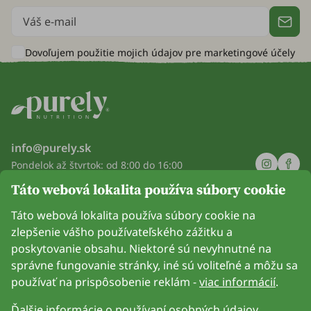
Dovoľujem použitie mojich údajov pre
marketingové účely
info@purely.sk
Pondelok až štvrtok: od 8:00 do 16:00
Piatok: od 8:00 do 14:00
Táto webová lokalita používa súbory cookie
Spoločnosť
Táto webová lokalita používa súbory cookie na
zlepšenie vášho používateľského zážitku a
Informácie
poskytovanie obsahu. Niektoré sú nevyhnutné na
správne fungovanie stránky, iné sú voliteľné a môžu sa
Pripoj sa k nám
používať na prispôsobenie reklám -
viac informácií
.
Ďalšie informácie o používaní osobných údajov