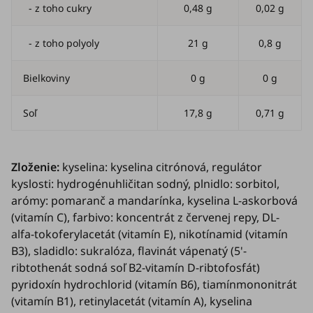
- z toho cukry
0,48 g
0,02 g
- z toho polyoly
21 g
0,8 g
Bielkoviny
0 g
0 g
Soľ
17,8 g
0,71 g
Zloženie:
kyselina: kyselina citrónová, regulátor
kyslosti: hydrogénuhličitan sodný, plnidlo: sorbitol,
arómy: pomaranč a mandarínka, kyselina L-askorbová
(vitamín C), farbivo: koncentrát z červenej repy, DL-
alfa-tokoferylacetát (vitamín E), nikotínamid (vitamín
B3), sladidlo: sukralóza, flavinát vápenatý (5'-
ribtothenát sodná soľ B2-vitamín D-ribtofosfát)
pyridoxín hydrochlorid (vitamín B6), tiamínmononitrát
(vitamín B1), retinylacetát (vitamín A), kyselina