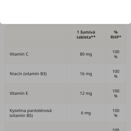
Zloženie
1 šumivá
%
tableta**
RHP*
100
Vitamín C
80 mg
%
100
Niacín (vitamín B3)
16 mg
%
100
Vitamín E
12 mg
%
Kyselina pantoténová
100
6 mg
(vitamín B5)
%
100