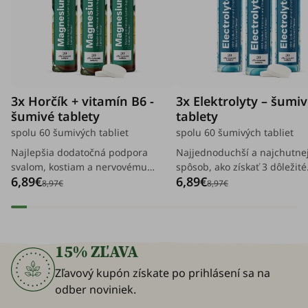
3x Horčík + vitamín B6 -
3x Elektrolyty – šumi
šumivé tablety
tablety
spolu 60 šumivých tabliet
spolu 60 šumivých tabliet
Najlepšia dodatočná podpora
Najjednoduchší a najchutnej
svalom, kostiam a nervovému
spôsob, ako získať 3 dôležité
6,89€
6,89€
systému.
elektrolyty, ktoré podporia v
8,97€
8,97€
- od hydratácie po fungovan
svalov a nervového systému.
15% ZĽAVA
Zľavový kupón získate po prihlásení sa na
odber noviniek.