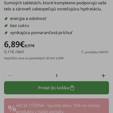
šumivých tabletách, ktoré komplexne podporujú vaše
telo a zároveň zabezpečujú osviežujúcu hydratáciu.
energia a odolnosť
bez cukru
vynikajúca pomarančová príchuť
6,89€
8,97€
0,11€ /deň
Č. produktu: KM701
Najnižšia cena za posledných 30 dní: 6,89€
Pridať do košíka
AKCIA TÝŽDŇA - Využite zľavu 15% na všetky
produkty z našej ponuky.