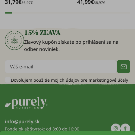
31,79€
41,99€
tiež sa postarať o posilnenie
56,97€
56,97€
kostí.
15% ZĽAVA
Zľavový kupón získate po prihlásení sa na
odber noviniek.
Dovoľujem použitie mojich údajov pre
marketingové účely
info@purely.sk
Pondelok až štvrtok: od 8:00 do 16:00