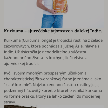
Kurkuma – ajurvédske tajomstvo z ďalekej Indie.
Kurkuma (
Curcuma longa
) je tropická rastlina z čeľade
zázvorovitých, ktorá pochádza z južnej Ázie, hlavne z
Indie. Už tisícročia je neoddeliteľnou súčasťou
každodenného života - v kuchyni, liečiteľstve a
ajurvédskej tradícii.
Kvôli svojim mnohým prospešným účinkom a
charakteristickej žlto-oranžovej farbe je známa aj ako
"zlaté korenie". Najviac cenenou časťou rastliny je jej
podzemný hľuzovitý koreň, z ktorého vzniká kurkuma
vo forme prášku, ktorý sa ľahko začlení do modernej
stravy.