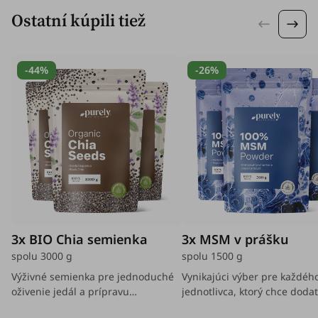
Ostatní kúpili tiež
-44%
-26%
3x BIO Chia semienka
3x MSM v prášku
spolu 3000 g
spolu 1500 g
Výživné semienka pre jednoduché
Vynikajúci výber pre každéh
oživenie jedál a prípravu
jednotlivca, ktorý chce doda
vyvážených jedál.
podporiť pokožku, posilniť vl