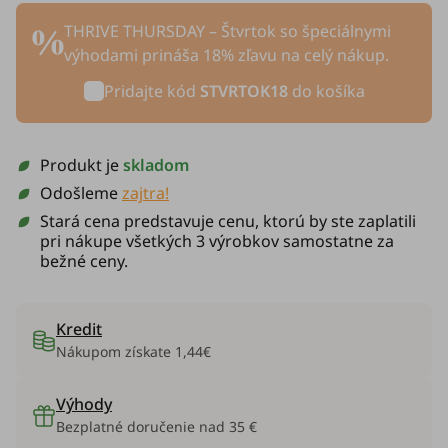
THRIVE THURSDAY – Štvrtok so špeciálnymi
výhodami prináša 18% zľavu na celý nákup.
Pridajte kód
STVRTOK18
do košíka
Produkt je
skladom
Odošleme
zajtra!
Stará cena predstavuje cenu, ktorú by ste zaplatili
pri nákupe všetkých 3 výrobkov samostatne za
bežné ceny.
Kredit
Nákupom získate
1,44€
Výhody
Bezplatné doručenie nad 35 €