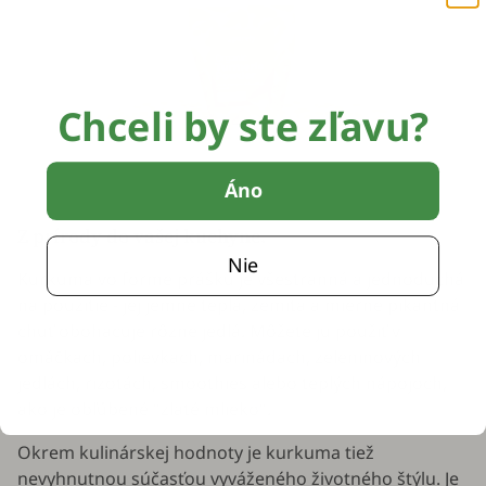
Chceli by ste zľavu?
Áno
Z prírody do vašej kuchyne.
Nie
Kurkuma vo forme prášku je všestranná a jednoduchá
na použitie - jej jemne teplá, zemitá a mierne pikantná
chuť obohacuje rôzne jedlá. Môžete ju použiť v
omáčkach, polievkach, marinádach, zeleninových
jedlách, rizotách, smoothies alebo teplých nápojoch,
ako je obľúbené "zlaté mlieko".
Okrem kulinárskej hodnoty je kurkuma tiež
nevyhnutnou súčasťou vyváženého životného štýlu. Je