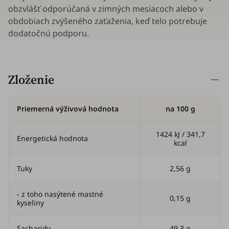
obzvlášť odporúčaná v zimných mesiacoch alebo v
obdobiach zvýšeného zaťaženia, keď telo potrebuje
dodatočnú podporu.
Zloženie
Priemerná výživová hodnota
na 100 g
1424 kJ / 341,7
Energetická hodnota
kcal
Tuky
2,56 g
- z toho nasýtené mastné
0,15 g
kyseliny
Sacharidy
49,3 g