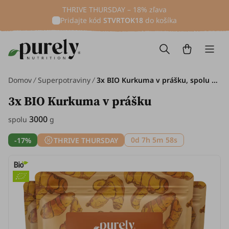
THRIVE THURSDAY – 18% zľava
Pridajte kód
STVRTOK18
do košíka
Domov
Superpotraviny
3x BIO Kurkuma v prášku, spolu 3000 g
3x BIO Kurkuma v prášku
3000
spolu
g
0d 7h 5m 58s
-17%
THRIVE THURSDAY