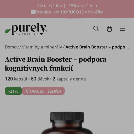
Akcia týždňa | -15% na všetko
Pridajte kód
HORUCO15
do košíka
Domov
Vitamíny a minerály
Active Brain Booster – podpora kognitívnych funkcií, 120 kapsúl
Active Brain Booster – podpora
kognitívnych funkcií
120
60
2
kapsúl
dávok
kapsuly denne
-21%
AKCIA TÝŽDŇA