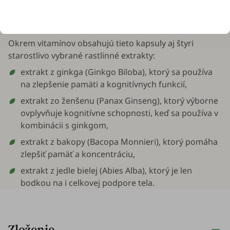
normálne psychické fungovanie (horčík, B3, B7),
mentálne schopnosti (B5).
Okrem vitamínov obsahujú tieto kapsuly aj štyri
starostlivo vybrané rastlinné extrakty:
extrakt z ginkga (
Ginkgo Biloba
), ktorý sa používa
na zlepšenie pamäti a kognitívnych funkcií,
extrakt zo ženšenu (
Panax Ginseng
), ktorý výborne
ovplyvňuje kognitívne schopnosti, keď sa používa v
kombinácii s ginkgom,
extrakt z bakopy (
Bacopa Monnieri
), ktorý pomáha
zlepšiť pamäť a koncentráciu,
extrakt z jedle bielej (
Abies Alba
), ktorý je len
bodkou na i celkovej podpore tela.
Zloženie