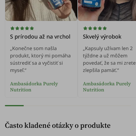
S prírodou až na vrchol
Skvelý výrobok
„Konečne som našla
„Kapsuly užívam len 2
produkt, ktorý mi pomáha
týždne a už môžem
sústrediť sa a vyčistiť si
povedať, že sa mi zrete
myseľ.“
zlepšila pamäť.“
Ambasádorka Purely
Ambasádorka Purely
Nutrition
Nutrition
Často kladené otázky o produkte