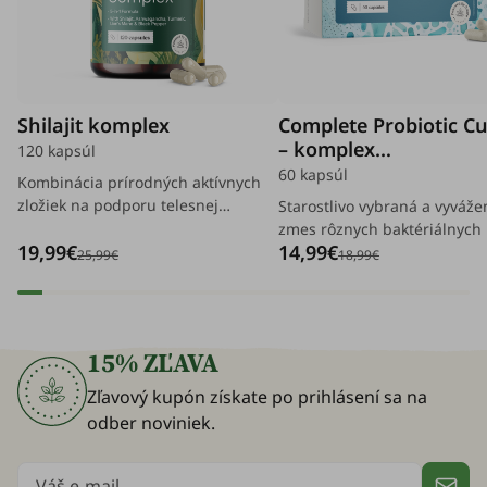
Shilajit komplex
Complete Probiotic Cu
– komplex
120 kapsúl
mikrobiologických ku
60 kapsúl
Kombinácia prírodných aktívnych
zložiek na podporu telesnej
Starostlivo vybraná a vyváže
rovnováhy, vitality a energie, ktorá
zmes rôznych baktériálnych k
19,99€
14,99€
umožňuje ľahšie zvládanie
ktoré prirodzene spolunažív
25,99€
18,99€
každodenných výziev.
ekosystéme črevnej flóry.
15% ZĽAVA
Zľavový kupón získate po prihlásení sa na
odber noviniek.