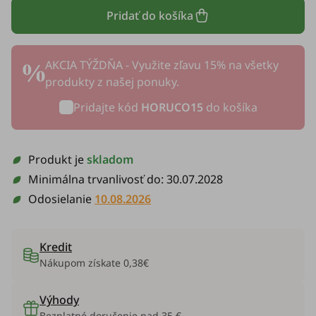
Pridať do košíka
AKCIA TÝŽDŇA - Využite zľavu 15% na všetky
produkty z našej ponuky.
Pridajte kód
HORUCO15
do košíka
Produkt je
skladom
Minimálna trvanlivosť do:
30.07.2028
Odosielanie
10.08.2026
Kredit
Nákupom získate
0,38€
Výhody
Bezplatné doručenie nad 35 €