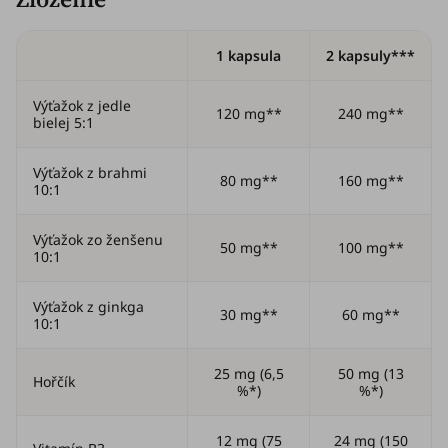
1 kapsula
2 kapsuly***
Výťažok z jedle
120 mg**
240 mg**
bielej 5:1
Výťažok z brahmi
80 mg**
160 mg**
10:1
Výťažok zo ženšenu
50 mg**
100 mg**
10:1
Výťažok z ginkga
30 mg**
60 mg**
10:1
25 mg (6,5
50 mg (13
Hořčík
%*)
%*)
12 mg (75
24 mg (150