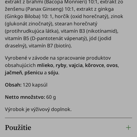
extrakt z brahmi (
Bacopa Monnieri
) 10:1, extrakt zo
ženšenu (
Panax Ginseng
) 10:1, extrakt z ginkga
(
Ginkgo Biloba
) 10: 1, horčík (oxid horečnatý), zinok
(glukonát zinočnatý), stearan horečnatý
(protihrudkujúca látka), vitamín B3 (nikotínamid),
vitamín B5 (D-pantotenát vápenatý), jód (jodid
draselný), vitamín B7 (biotín).
Vyrobené v závode na spracovanie produktov
obsahujúcich
mlieko
,
ryby
,
vajcia
,
kôrovce
,
ovos
,
jačmeň
,
pšenicu
a
sóju
.
Obsah:
120 kapsúl
Netto množstvo:
60 g
Výrobok je výživový doplnok.
Použitie