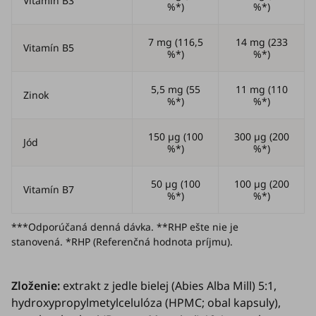
Vitamín B3
%*)
%*)
7 mg (116,5
14 mg (233
Vitamín B5
%*)
%*)
5,5 mg (55
11 mg (110
Zinok
%*)
%*)
150 µg (100
300 µg (200
Jód
%*)
%*)
50 µg (100
100 µg (200
Vitamín B7
%*)
%*)
***Odporúčaná denná dávka. **RHP ešte nie je
stanovená. *RHP (Referenčná hodnota príjmu).
Zloženie:
extrakt z jedle bielej (
Abies Alba Mill
) 5:1,
hydroxypropylmetylcelulóza (HPMC; obal kapsuly),