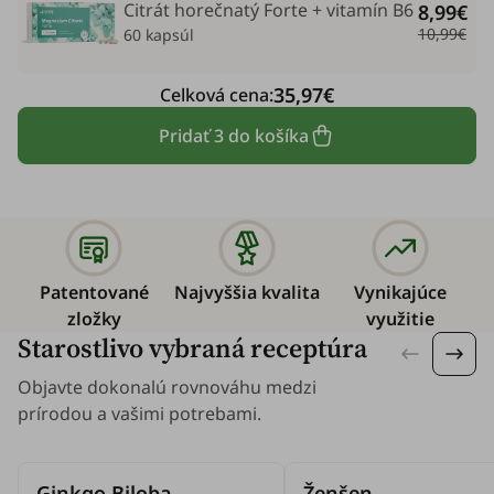
Citrát horečnatý Forte + vitamín B6
8,99€
10,99€
60 kapsúl
35,97€
Celková cena:
Pridať 3 do košíka
Patentované
Najvyššia kvalita
Vynikajúce
zložky
využitie
Starostlivo vybraná receptúra
Objavte dokonalú rovnováhu medzi
prírodou a vašimi potrebami.
Ginkgo Biloba
Ženšen