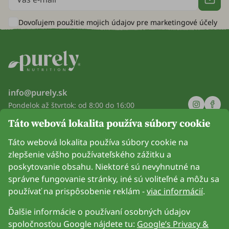
Dovoľujem použitie mojich údajov pre
marketingové účely
info@purely.sk
Pondelok až štvrtok: od 8:00 do 16:00
Piatok: od 8:00 do 14:00
Táto webová lokalita používa súbory cookie
Spoločnosť
Táto webová lokalita používa súbory cookie na
zlepšenie vášho používateľského zážitku a
Informácie
poskytovanie obsahu. Niektoré sú nevyhnutné na
správne fungovanie stránky, iné sú voliteľné a môžu sa
Pripoj sa k nám
používať na prispôsobenie reklám -
viac informácií
.
Ďalšie informácie o používaní osobných údajov
spoločnosťou Google nájdete tu:
Google’s Privacy &