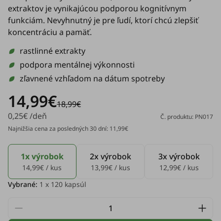
extraktov je vynikajúcou podporou kognitívnym
funkciám. Nevyhnutný je pre ľudí, ktorí chcú zlepšiť
koncentráciu a pamäť.
rastlinné extrakty
podpora mentálnej výkonnosti
zľavnené vzhľadom na dátum spotreby
14,99€
18,99€
0,25€ /deň
Č. produktu: PN017
Najnižšia cena za posledných 30 dní: 11,99€
1x výrobok
2x výrobok
3x výrobok
14,99€ / kus
13,99€ / kus
12,99€ / kus
Vybrané:
1
x 120 kapsúl