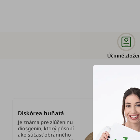
Účinné zlože
Ob
Diskórea huňatá
Je známa pre zlúčeninu
diosgenín, ktorý pôsobí
ako súčasť obranného