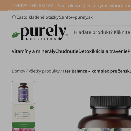
THRIVE THURSDAY – Štvrtok so špeciálnymi výhodami p
Často kladené otázky
info@purely.sk
Hľadáte produkt? Kliknit
Vitamíny a minerály
Chudnutie
Detoxikácia a trávenie
P
Domov
Všetky produkty
Her Balance – komplex pre žensk