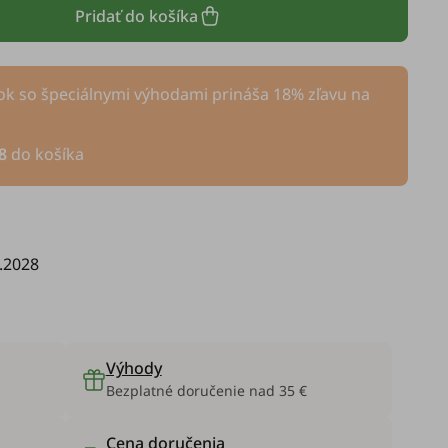
Pridať do košíka
k so špeciálnymi výhodami prináša 18% zľavu na
8
do košíka
.2028
Výhody
Bezplatné doručenie nad 35 €
Cena doručenia