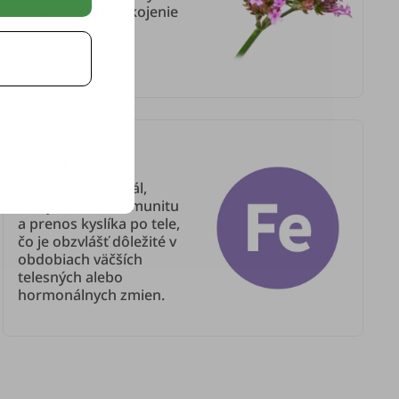
spojenec na upokojenie
tela a mysle.
Železo
Esenciálny minerál,
ktorý sa stará o imunitu
a prenos kyslíka po tele,
čo je obzvlášť dôležité v
obdobiach väčších
telesných alebo
hormonálnych zmien.