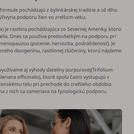
 formule pochádzajú z bylinkárskej tradície a už dlho
ýživyna podporu žien vo zrelšom veku.
a
) je rastlina pochádzajúca zo Severnej Ameriky, ktorú
telia. Dnes sa používa predovšetkým na podporu pri
menopauzou (potenie, nervozita, podráždenosť). Je
eného diosgenínu, rastlinnej zlúčeniny, ktorú nájdeme
yužívame aj výhody ďateliny purpurovej(
Trifolium
leriana officinalis
), ktoré spolu často vystupujú v
enskému telu pri prechode do zrelšieho obdobia.
na z nich sa zameriava na fyziologickú podporu,