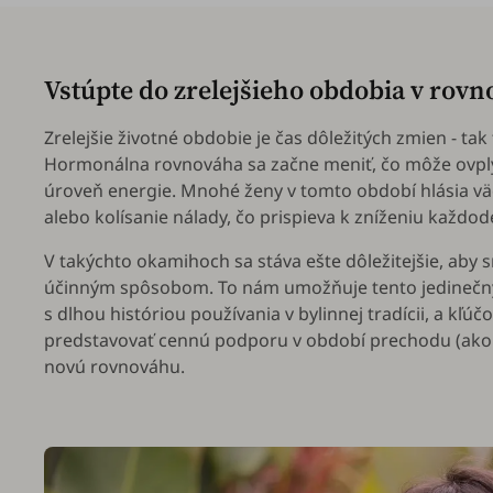
Vstúpte do zrelejšieho obdobia v rovn
Zrelejšie životné obdobie je čas dôležitých zmien - ta
Hormonálna rovnováha sa začne meniť, čo môže ovply
úroveň energie. Mnohé ženy v tomto období hlásia väč
alebo kolísanie nálady, čo prispieva k zníženiu každode
V takýchto okamihoch sa stáva ešte dôležitejšie, aby 
účinným spôsobom. To nám umožňuje tento jedinečný
s dlhou históriou používania v bylinnej tradícii, a kľ
predstavovať cennú podporu v období prechodu (ako 
novú rovnováhu.