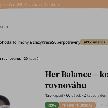
rináša 18% zľavu na celý nákup.
e sem
ohoda
Hormóny a žľazy
Krása
Superpotraviny
Cosmetics
ú rovnováhu, 120 kapsúl
Her Balance – k
rovnováhu
120
60
2
kapsúl
dávok
kapsuly den
0d 3h
-23%
THRIVE THURSDAY