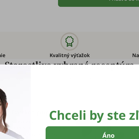
nie
Kvalitný výťažok
Na
Starostlivo vybraná receptúra
javte dokonalú rovnováhu medzi prírodou a vašimi potreba
Chceli by ste z
Ďatelina purpurová
Obsahuje prirodzené
fitoestrogény nazývané
izoflavóny, ktoré sú
Áno