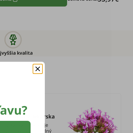
jvyššia kvalita
mi.
ľavu?
Valeriána lekárska
V ľudovej tradícii je
známa ako prírodný