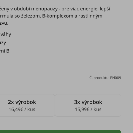
eny v období menopauzy - pre viac energie, lepší
rmula so železom, B-komplexom a rastlinnými
zvu.
ováhy
uzy
mi B
Č. produktu: PN089
2x výrobok
3x výrobok
16,49€ / kus
15,99€ / kus