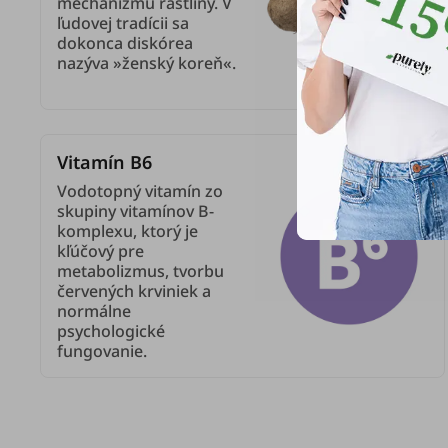
mechanizmu rastliny. V
ľudovej tradícii sa
dokonca diskórea
nazýva »ženský koreň«.
Vitamín B6
Vodotopný vitamín zo
skupiny vitamínov B-
komplexu, ktorý je
kľúčový pre
metabolizmus, tvorbu
červených krviniek a
normálne
psychologické
fungovanie.