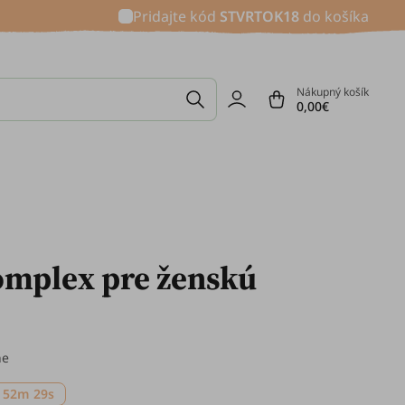
Pridajte kód
STVRTOK18
do košíka
Nákupný košík
0,00€
omplex pre ženskú
ne
 52m 28s