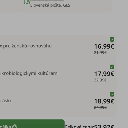
Slovenská pošta, GLS
16,99€
ex pre ženskú rovnováhu
21,99€
17,99€
ikrobiologickými kultúrami
22,99€
18,99€
prášku
24,99€
53,97€
košíka
Celková cena: