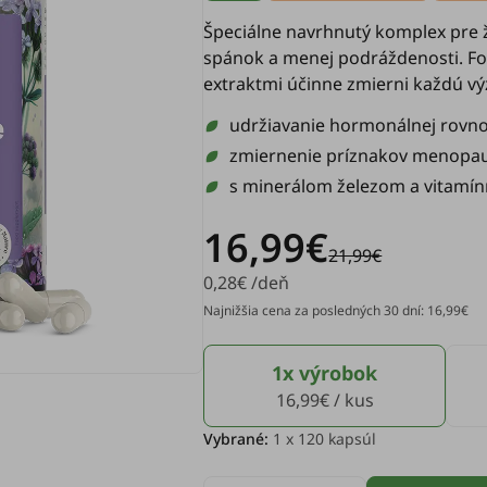
Špeciálne navrhnutý komplex pre ž
spánok a menej podráždenosti. Fo
extraktmi účinne zmierni každú vý
udržiavanie hormonálnej rovn
zmiernenie príznakov menopa
s minerálom železom a vitamín
16,99€
21,99€
0,28€ /deň
Najnižšia cena za posledných 30 dní: 16,99€
1x výrobok
16,99€ / kus
Vybrané:
1
x 120 kapsúl