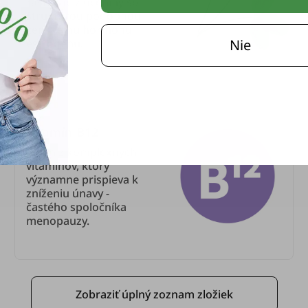
rastlinné zlúčeniny so
štruktúrou podobnou
ženskému hormónu
estrogénu.
Nie
Vitamín B12
Jeden z komplexných
vitamínov, ktorý
významne prispieva k
zníženiu únavy -
častého spoločníka
menopauzy.
Zobraziť úplný zoznam zložiek