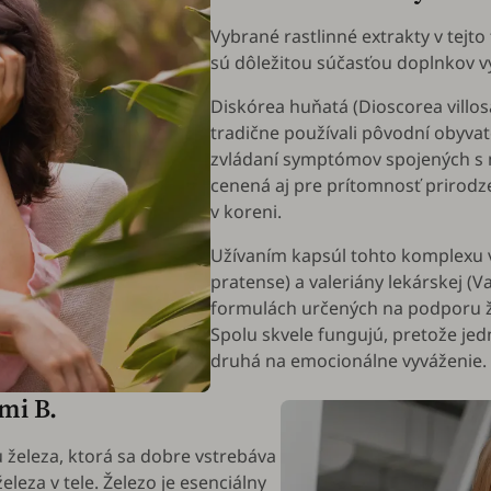
Vybrané rastlinné extrakty v tejto
sú dôležitou súčasťou doplnkov v
Diskórea huňatá (
Dioscorea villos
tradične používali pôvodní obyva
zvládaní symptómov spojených s 
cenená aj pre prítomnosť prirodz
v koreni.
Užívaním kapsúl tohto komplexu v
pratense
) a valeriány lekárskej (
Va
formulách určených na podporu ž
Spolu skvele fungujú, pretože jed
druhá na emocionálne vyváženie.
nmi B.
 železa, ktorá sa dobre vstrebáva
leza v tele. Železo je esenciálny