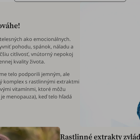
ováhe!
k telesných ako emocionálnych.
vniť pohodu, spánok, náladu a
šiu citlivosť, vnútorný nepokoj
nnej kvality života.
sme telo podporili jemným, ale
 komplex s rastlinnými extraktmi
účovými vitamínmi, ktoré môžu
je menopauza), keď telo hľadá
Rastlinné extrakty zvlá