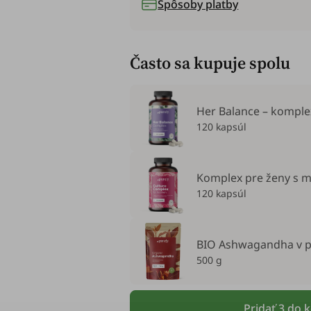
Spôsoby platby
Často sa kupuje spolu
Her Balance – kompl
120 kapsúl
Komplex pre ženy s m
120 kapsúl
BIO Ashwagandha v 
500 g
Pridať 3 do 