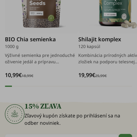
BIO Chia semienka
Shilajit komplex
1000 g
120 kapsúl
Výživné semienka pre jednoduché
Kombinácia prírodných aktí
oživenie jedál a prípravu
zložiek na podporu telesnej
vyvážených jedál.
rovnováhy, vitality a energie,
10,99€
19,99€
umožňuje ľahšie zvládanie
18,99€
25,99€
každodenných výziev.
15% ZĽAVA
Zľavový kupón získate po prihlásení sa na
odber noviniek.