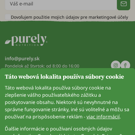
Dovoľujem použitie mojich údajov pre
marketingové účely
info@purely.sk
Pondelok až štvrtok: od 8:00 do 16:00
Piatok: od 8:00 do 14:00
Táto webová lokalita používa súbory cookie
Spoločnosť
Táto webová lokalita používa súbory cookie na
zlepšenie vášho používateľského zážitku a
Informácie
poskytovanie obsahu. Niektoré sú nevyhnutné na
správne fungovanie stránky, iné sú voliteľné a môžu sa
Pripoj sa k nám
používať na prispôsobenie reklám -
viac informácií
.
Ďalšie informácie o používaní osobných údajov