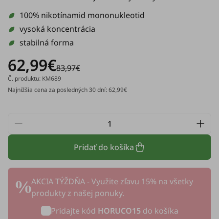
100% nikotínamid mononukleotid
vysoká koncentrácia
stabilná forma
62,99€
83,97€
Č. produktu: KM689
Najnižšia cena za posledných 30 dní: 62,99€
Pridať do košíka
AKCIA TÝŽDŇA - Využite zľavu 15% na všetky
produkty z našej ponuky.
Pridajte kód
HORUCO15
do košíka