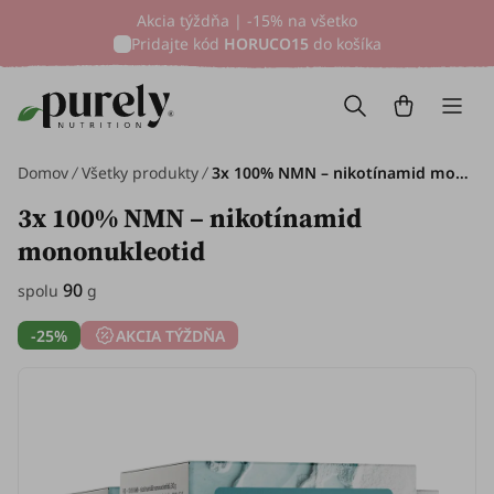
Akcia týždňa | -15% na všetko
Pridajte kód
HORUCO15
do košíka
Domov
Všetky produkty
3x 100% NMN – nikotínamid mononukleotid, spolu 90 g
3x 100% NMN – nikotínamid
mononukleotid
90
spolu
g
-25%
AKCIA TÝŽDŇA