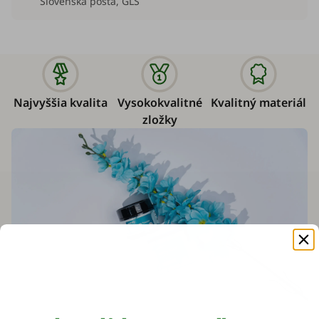
Slovenská pošta, GLS
Najvyššia kvalita
Vysokokvalitné
Kvalitný materiál
zložky