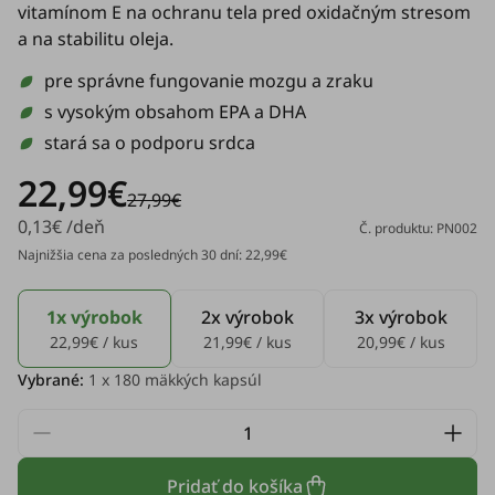
vitamínom E na ochranu tela pred oxidačným stresom
a na stabilitu oleja.
pre správne fungovanie mozgu a zraku
s vysokým obsahom EPA a DHA
stará sa o podporu srdca
22,99€
27,99€
0,13€ /deň
Č. produktu: PN002
Najnižšia cena za posledných 30 dní: 22,99€
1x výrobok
2x výrobok
3x výrobok
22,99€ / kus
21,99€ / kus
20,99€ / kus
Vybrané:
1
x 180 mäkkých kapsúl
Pridať do košíka