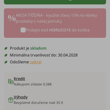
AKCIA TÝŽDŇA - Využite zľavu 15% na všetky
produkty z našej ponuky.
Pridajte kód
HORUCO15
do košíka
Produkt je
skladom
Minimálna trvanlivosť do:
30.04.2028
Odošleme
zajtra!
Kredit
Nákupom získate
0,58€
Výhody
Bezplatné doručenie nad 35 €