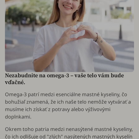
Nezabudnite na omega-3 – vaše telo vám bude
vďačné.
Omega-3 patrí medzi esenciálne mastné kyseliny, čo
bohužiaľ znamená, že ich naše telo nemôže vytvárať a
musíme ich získať z potravy alebo výživovými
doplnkami.
Okrem toho patria medzi nenasýtené mastné kyseliny,
čo ich odlišuje od "zlých" nasýtených mastných kyselín