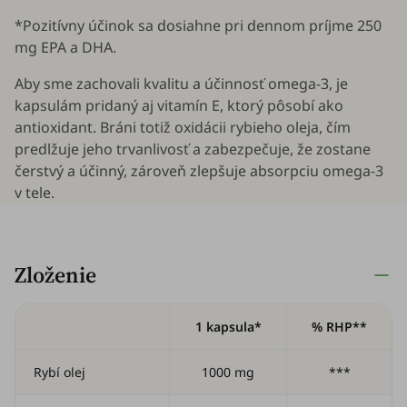
*Pozitívny účinok sa dosiahne pri dennom príjme 250
mg EPA a DHA.
Aby sme zachovali kvalitu a účinnosť omega-3, je
kapsulám pridaný aj vitamín E, ktorý pôsobí ako
antioxidant. Bráni totiž oxidácii rybieho oleja, čím
predlžuje jeho trvanlivosť a zabezpečuje, že zostane
čerstvý a účinný, zároveň zlepšuje absorpciu omega-3
v tele.
Zloženie
1 kapsula*
% RHP**
Rybí olej
1000 mg
***