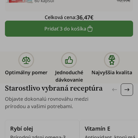
10,99€
60 kapsúl
36,47€
Celková cena:
Pridať 3 do košíka
Optimálny pomer
Jednoduché
Najvyššia kvalita
dávkovanie
Starostlivo vybraná receptúra
Objavte dokonalú rovnováhu medzi
prírodou a vašimi potrebami.
Rybí olej
Vitamín E
Prírodný zdroj omega-3
Antioxidant, ktorý má