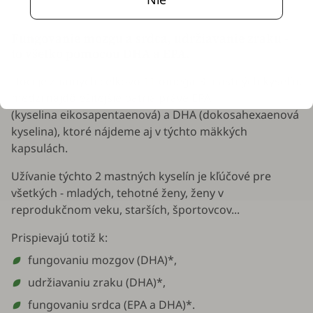
Fungovanie mozgu a srdca, udržiavanie zraku -
to všetko pomocou DHA a EPA.
Hoci je známych celkovo 11 omega-3 mastných kyselín,
medzi najdôležitejšie patria práve EPA
(kyselina eikosapentaenová) a DHA (dokosahexaenová
kyselina), ktoré nájdeme aj v týchto mäkkých
kapsulách.
Užívanie týchto 2 mastných kyselín je kľúčové pre
všetkých - mladých, tehotné ženy, ženy v
reprodukčnom veku, starších, športovcov...
Prispievajú totiž k:
fungovaniu mozgov (DHA)*,
udržiavaniu zraku (DHA)*,
fungovaniu srdca (EPA a DHA)*.