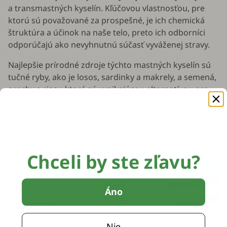
a transmastných kyselín. Kľúčovou vlastnosťou, pre
ktorú sú považované za prospešné, je ich chemická
štruktúra a účinok na naše telo, preto ich odborníci
odporúčajú ako nevyhnutnú súčasť vyváženej stravy.
Najlepšie prírodné zdroje týchto mastných kyselín sú
tučné ryby, ako je losos, sardinky a makrely, a semená,
orechy a riasy, ktoré sú vynikajúcou alternatívou pre
vegetariánov a vegánov.
Chceli by ste zľavu?
Áno
Nie