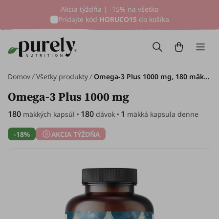
Akcia týždňa | -15% na všetko
Pridajte kód
HORUCO15
do košíka
Domov
Všetky produkty
Omega-3 Plus 1000 mg, 180 mäkkých kapsúl
Omega-3 Plus 1000 mg
180
180
1
mäkkých kapsúl
dávok
mäkká kapsula denne
-18%
AKCIA TÝŽDŇA