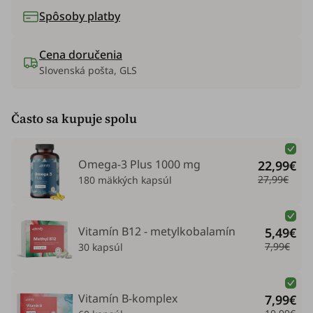
Spôsoby platby
Cena doručenia
Slovenská pošta, GLS
Často sa kupuje spolu
Omega-3 Plus 1000 mg
22,99€
27,99€
180 mäkkých kapsúl
Vitamín B12 - metylkobalamín
5,49€
7,99€
30 kapsúl
Vitamín B-komplex
7,99€