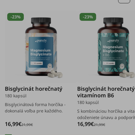
-23%
-23%
Bisglycinát horečnatý
Bisglycinát horečnatý
vitamínom B6
180 kapsúl
180 kapsúl
Bisglycinátová forma horčíka -
dokonalá voľba pre každého.
S kombináciou horčíka a vit
odoženiete únavu a podporí
16,99€
16,99€
nervový systém.
21,99€
21,99€