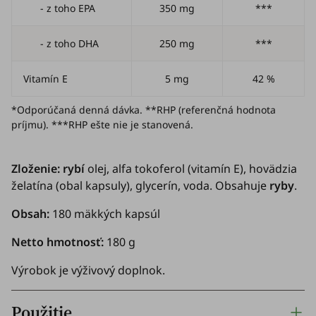
- z toho EPA
350 mg
***
- z toho DHA
250 mg
***
Vitamín E
5 mg
42 %
*Odporúčaná denná dávka. **RHP (referenčná hodnota
príjmu). ***RHP ešte nie je stanovená.
Zloženie:
rybí
olej, alfa tokoferol (vitamín E), hovädzia
želatína (obal kapsuly), glycerín, voda. Obsahuje
ryby
.
Obsah:
180 mäkkých kapsúl
Netto hmotnosť:
180 g
Výrobok je výživový doplnok.
Použitie