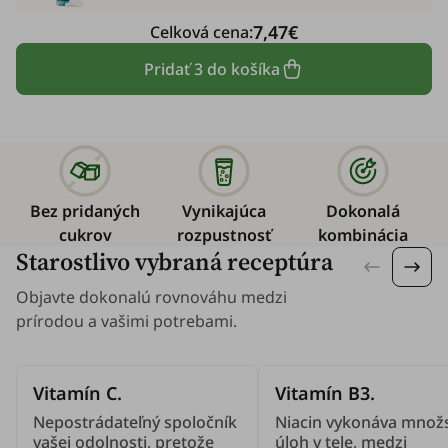
7,47€
Celková cena:
Pridať 3 do košíka
Bez pridaných
Vynikajúca
Dokonalá
cukrov
rozpustnosť
kombinácia
Starostlivo vybraná receptúra
Objavte dokonalú rovnováhu medzi
prírodou a vašimi potrebami.
Vitamín C.
Vitamín B3.
Nepostrádateľný spoločník
Niacin vykonáva množ
vašej odolnosti, pretože
úloh v tele, medzi