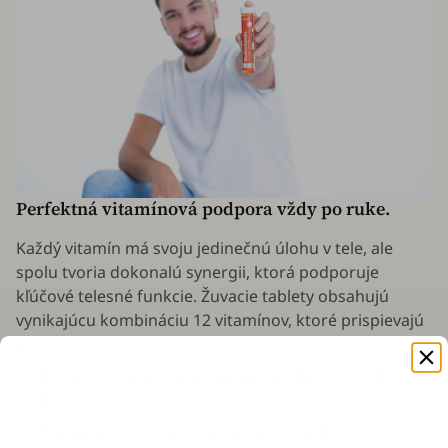
Perfektná vitamínová podpora vždy po ruke.
Každý vitamín má svoju jedinečnú úlohu v tele, ale
spolu tvoria dokonalú synergii, ktorá podporuje
kľúčové telesné funkcie. Žuvacie tablety obsahujú
vynikajúcu kombináciu 12 vitamínov, ktoré prispievajú
k:
Zníženiu únavy a vyčerpanosti (C, B2, B3, B5, B6, B9,
B12)
Podpore imunitného systému (C, B6, B9, B12)