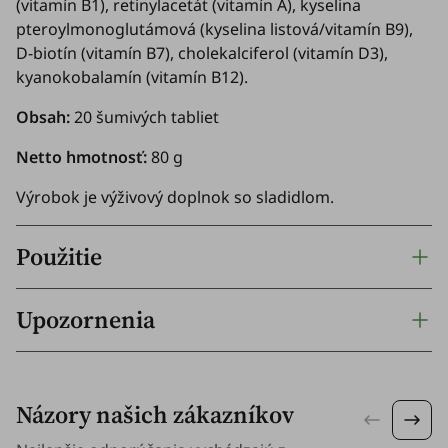
(vitamín B1), retinylacetát (vitamín A), kyselina
pteroylmonoglutámová (kyselina listová/vitamín B9),
D-biotín (vitamín B7), cholekalciferol (vitamín D3),
kyanokobalamín (vitamín B12).
Obsah:
20 šumivých tabliet
Netto hmotnosť:
80 g
Výrobok je výživový doplnok so sladidlom.
Použitie
Upozornenia
Názory našich zákazníkov