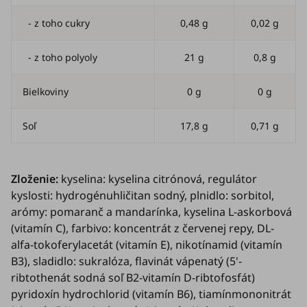
- z toho cukry
0,48 g
0,02 g
- z toho polyoly
21 g
0,8 g
Bielkoviny
0 g
0 g
Soľ
17,8 g
0,71 g
Zloženie:
kyselina: kyselina citrónová, regulátor
kyslosti: hydrogénuhličitan sodný, plnidlo: sorbitol,
arómy: pomaranč a mandarínka, kyselina L-askorbová
(vitamín C), farbivo: koncentrát z červenej repy, DL-
alfa-tokoferylacetát (vitamín E), nikotínamid (vitamín
B3), sladidlo: sukralóza, flavinát vápenatý (5'-
ribtothenát sodná soľ B2-vitamín D-ribtofosfát)
pyridoxín hydrochlorid (vitamín B6), tiamínmononitrát