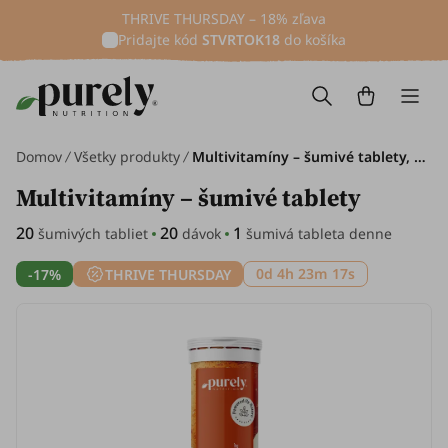
THRIVE THURSDAY – 18% zľava
Pridajte kód
STVRTOK18
do košíka
Domov
Všetky produkty
Multivitamíny – šumivé tablety, 20 šumivých tabliet
Multivitamíny – šumivé tablety
20
20
1
šumivých tabliet
dávok
šumivá tableta denne
0d 4h 23m 16s
-17%
THRIVE THURSDAY