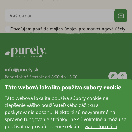
Dovoľujem použitie mojich údajov pre
marketingové účely
info@purely.sk
Pondelok až štvrtok: od 8:00 do 16:00
Piatok: od 8:00 do 14:00
Táto webová lokalita používa súbory cookie
Spoločnosť
Táto webová lokalita používa súbory cookie na
zlepšenie vášho používateľského zážitku a
Informácie
poskytovanie obsahu. Niektoré sú nevyhnutné na
správne fungovanie stránky, iné sú voliteľné a môžu sa
Pripoj sa k nám
používať na prispôsobenie reklám -
viac informácií
.