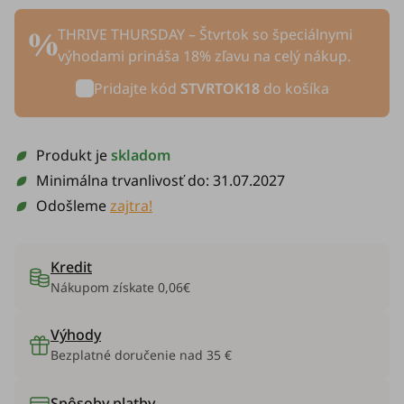
THRIVE THURSDAY – Štvrtok so špeciálnymi
výhodami prináša 18% zľavu na celý nákup.
Pridajte kód
STVRTOK18
do košíka
Produkt je
skladom
Minimálna trvanlivosť do:
31.07.2027
Odošleme
zajtra!
Kredit
Nákupom získate
0,06€
Výhody
Bezplatné doručenie nad 35 €
Spôsoby platby