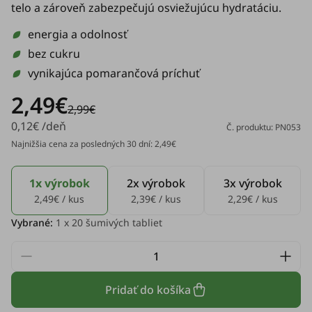
telo a zároveň zabezpečujú osviežujúcu hydratáciu.
energia a odolnosť
bez cukru
vynikajúca pomarančová príchuť
2,49€
2,99€
0,12€ /deň
Č. produktu: PN053
Najnižšia cena za posledných 30 dní: 2,49€
1x výrobok
2x výrobok
3x výrobok
2,49€ / kus
2,39€ / kus
2,29€ / kus
Vybrané:
1
x 20 šumivých tabliet
Pridať do košíka