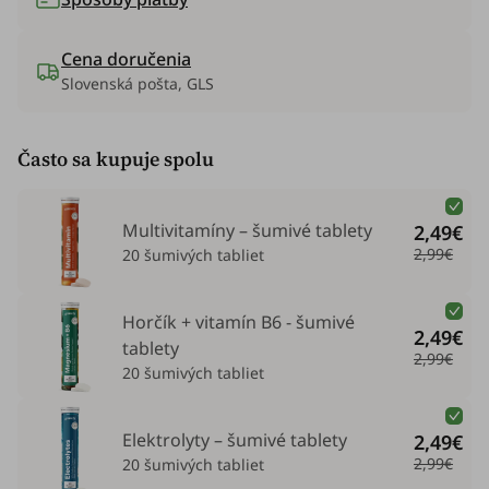
Cena doručenia
Slovenská pošta, GLS
Často sa kupuje spolu
Multivitamíny – šumivé tablety
2,49€
2,99€
20 šumivých tabliet
Horčík + vitamín B6 - šumivé
2,49€
tablety
2,99€
20 šumivých tabliet
Elektrolyty – šumivé tablety
2,49€
2,99€
20 šumivých tabliet