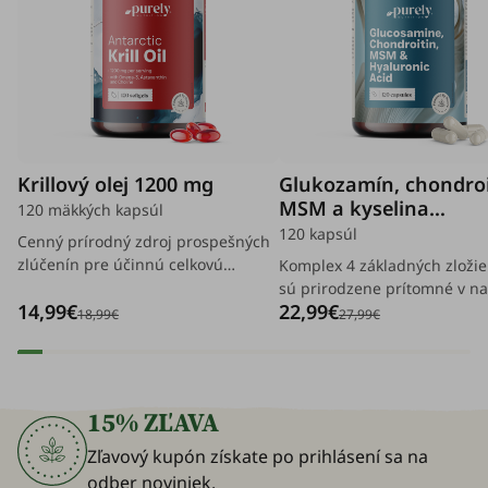
Krillový olej 1200 mg
Glukozamín, chondroi
MSM a kyselina
120 mäkkých kapsúl
hyalurónová
120 kapsúl
Cenný prírodný zdroj prospešných
zlúčenín pre účinnú celkovú
Komplex 4 základných zložiek
podporu organizmu.
sú prirodzene prítomné v na
14,99€
22,99€
kĺboch, chrupavkách a spoji
18,99€
27,99€
tkanivách, ale ktorých hladi
vekom znižuje.
15% ZĽAVA
Zľavový kupón získate po prihlásení sa na
odber noviniek.