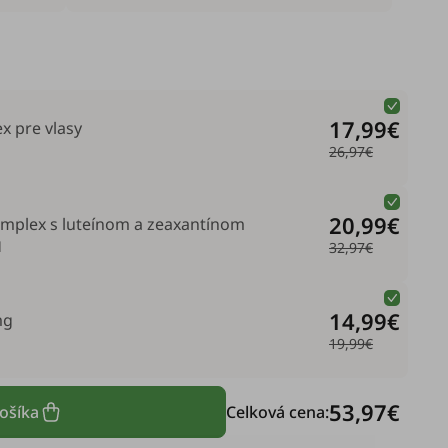
17,99€
x pre vlasy
26,97€
20,99€
komplex s luteínom a zeaxantínom
l
32,97€
14,99€
mg
19,99€
53,97€
košíka
Celková cena: