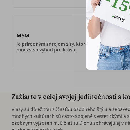
MSM
Je prírodným zdrojom síry, ktorá má
množstvo výhod pre krásu.
Zažiarte v celej svojej jedinečnosti s
Vlasy sú dôležitou súčasťou osobného štýlu a sebave
mnohých kultúrach sú často spojené s estetickými a
osobným vyjadrením. Dôležitú úlohu zohrávajú aj v n