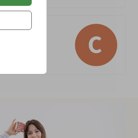
 v pokožke,
ľadu.