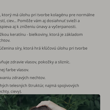
), ktorý má úlohu pri tvorbe kolagénu pre normálne
tí, ciev... Pomôže vám aj dosiahnuť svieži a
spieva aj k zníženiu únavy a vyčerpanosti.
ložkou keratínu - bielkoviny, ktorá je základom
chtov.
čenina síry, ktorá hrá kľúčovú úlohu pri tvorbe
vňuje zdravie vlasov, pokožky a slizníc.
ej farbe vlasov.
iavaniu zdravých nechtov.
hých telesných štruktúr, najmä spojivových
chty, cievy).