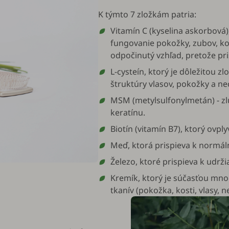
K týmto 7 zložkám patria:
Vitamín C (kyselina askorbová
fungovanie pokožky, zubov, kos
odpočinutý vzhľad, pretože pri
L-cysteín, ktorý je dôležitou z
štruktúry vlasov, pokožky a ne
MSM (metylsulfonylmetán) - zlú
keratínu.
Biotín (vitamín B7), ktorý ovply
Meď, ktorá prispieva k normáln
Železo, ktoré prispieva k udrž
Kremík, ktorý je súčasťou mno
tkanív (pokožka, kosti, vlasy, ne