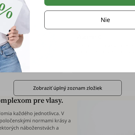
Nie
Vitamín C
Podporuje mnohé procesy
ktoré prispievajú k jej vzh
Zobraziť úplný zoznam zložiek
 komplexom pre vlasy.
domia každého jednotlivca. V
 spoločenskými normami krásy a
iektorých náboženstvách a