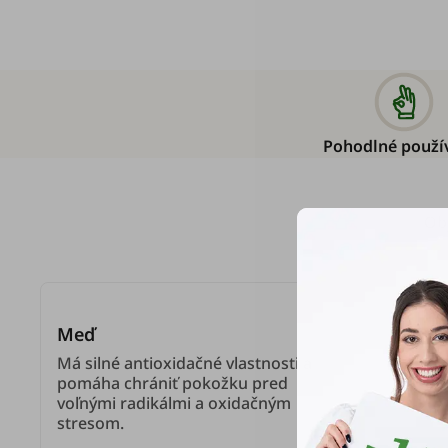
Pohodlné použí
Ob
Meď
Má silné antioxidačné vlastnosti a
pomáha chrániť pokožku pred
voľnými radikálmi a oxidačným
stresom.