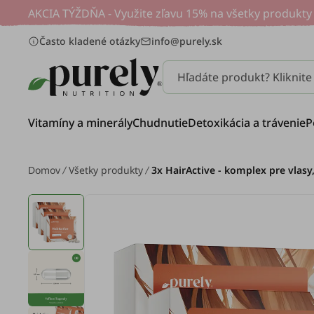
AKCIA TÝŽDŇA - Využite zľavu 15% na všetky produkty 
Často kladené otázky
info@purely.sk
Hľadáte produkt? Kliknit
Vitamíny a minerály
Chudnutie
Detoxikácia a trávenie
P
Domov
Všetky produkty
3x HairActive - komplex pre vlasy