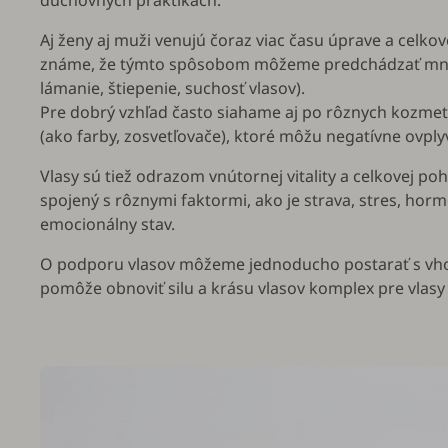
duchovných praktikách.
Aj ženy aj muži venujú čoraz viac času úprave a celkovej
známe, že týmto spôsobom môžeme predchádzať mn
lámanie, štiepenie, suchosť vlasov).
Pre dobrý vzhľad často siahame aj po rôznych kozmet
(ako farby, zosvetľovače), ktoré môžu negatívne ovplyv
Vlasy sú tiež odrazom vnútornej vitality a celkovej poh
spojený s rôznymi faktormi, ako je strava, stres, horm
emocionálny stav.
O podporu vlasov môžeme jednoducho postarať s vh
pomôže obnoviť silu a krásu vlasov komplex pre vlasy 