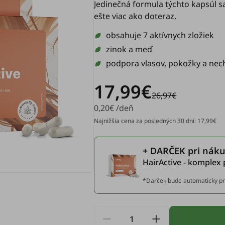
Jedinečná formula týchto kapsúl s
ešte viac ako doteraz.
obsahuje 7 aktívnych zložiek
zinok a meď
podpora vlasov, pokožky a nec
17,99€
26,97€
0,20€ /deň
Najnižšia cena za posledných 30 dní: 17,99€
+ DARČEK pri náku
HairActive - komplex 
*Darček bude automaticky pr