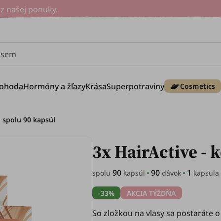
z našej ponuky.
e sem
ohoda
Hormóny a žľazy
Krása
Superpotraviny
Cosmetics
, spolu 90 kapsúl
3x HairActive - 
90
90
1
spolu
kapsúl
dávok
kapsula
-33%
AKCIA TÝŽDŇA
So zložkou na vlasy sa postaráte o